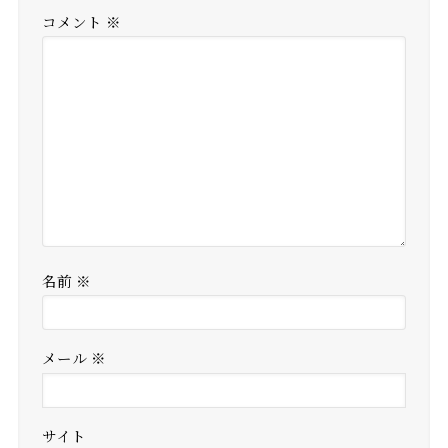
コメント
※
名前
※
メール
※
サイト