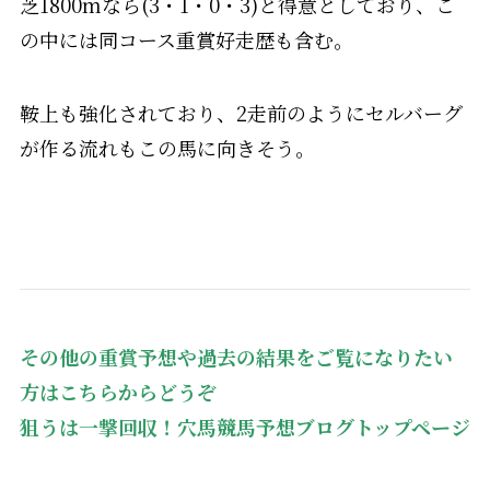
芝1800mなら(3・1・0・3)と得意としており、こ
の中には同コース重賞好走歴も含む。
鞍上も強化されており、2走前のようにセルバーグ
が作る流れもこの馬に向きそう。
その他の重賞予想や過去の結果をご覧になりたい
方はこちらからどうぞ
狙うは一撃回収！穴馬競馬予想ブログトップページ