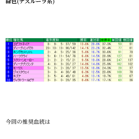
緑色(ナスルーラ系)
今回の推奨血統は