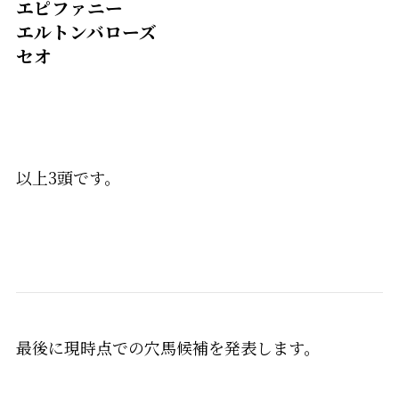
エピファニー
エルトンバローズ
セオ
以上3頭です。
最後に現時点での穴馬候補を発表します。