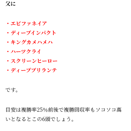
父に
・エピファネイア
・ディープインパクト
・キングカメハメハ
・ハーツクライ
・スクリーンヒーロー
・ディープブリランテ
です。
目安は複勝率25％前後で複勝回収率もソコソコ高
いとなるとこの6頭でしょう。