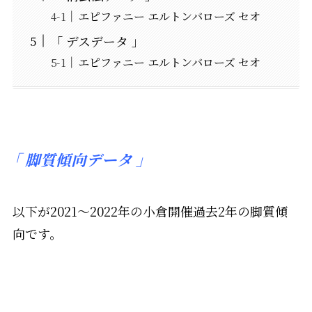
エピファニー エルトンバローズ セオ
「 デスデータ 」
エピファニー エルトンバローズ セオ
「
脚質傾向データ 」
以下が2021～2022年の小倉開催過去2年の脚質傾
向です。