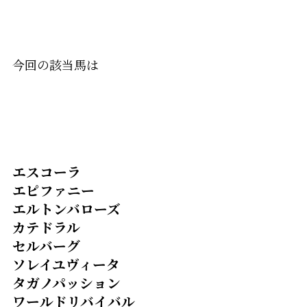
今回の該当馬は
エスコーラ
エピファニー
エルトンバローズ
カテドラル
セルバーグ
ソレイユヴィータ
タガノパッション
ワールドリバイバル