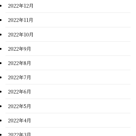
2022年12月
2022年11月
2022年10月
2022年9月
2022年8月
2022年7月
2022年6月
2022年5月
2022年4月
2022年3月