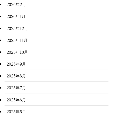
2026年2月
2026年1月
2025年12月
2025年11月
2025年10月
2025年9月
2025年8月
2025年7月
2025年6月
2025年5月