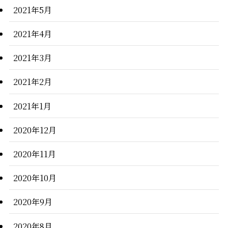
2021年5月
2021年4月
2021年3月
2021年2月
2021年1月
2020年12月
2020年11月
2020年10月
2020年9月
2020年8月