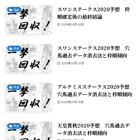
スワンステークス2020予想 枠
結論
順確定後の最終結論
2020年10月30日
スワンステークス2020予想 穴
予想
馬過去データ消去法と枠順傾向
2020年10月29日
アルテミスステークス2020予想
予想
穴馬過去データ消去法と枠順傾向
2020年10月28日
天皇賞秋2020予想 穴馬過去デ
予想
ータ消去法と枠順傾向