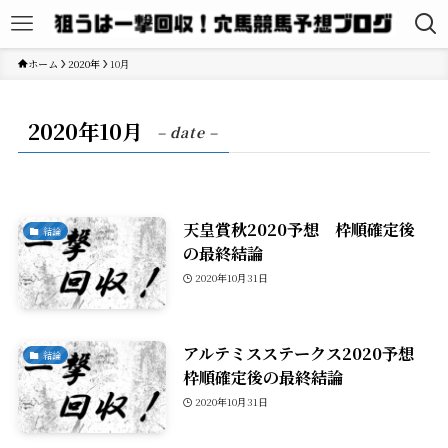
ホーム
2020年
10月
2020年10月
– date –
天皇賞秋2020予想 枠順確定後
結論
の最終結論
2020年10月31日
アルテミスステークス2020予想
結論
枠順確定後の最終結論
2020年10月31日