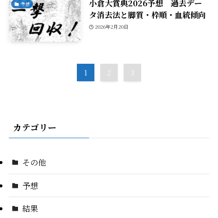
小倉大賞典2026予想 過去デー
予想
タ消去法と脚質・枠順・血統傾向
2026年2月20日
1
2
3
カテゴリー
その他
予想
結果