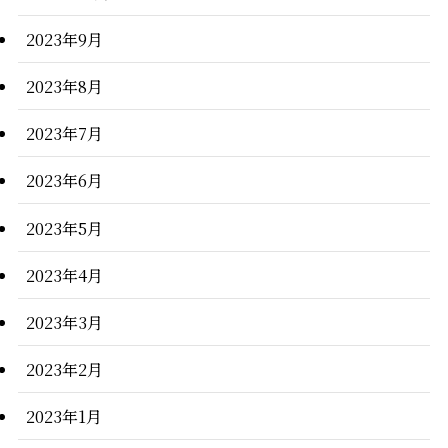
2023年9月
2023年8月
2023年7月
2023年6月
2023年5月
2023年4月
2023年3月
2023年2月
2023年1月