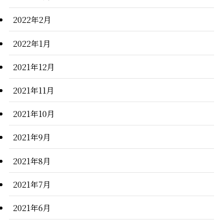
2022年2月
2022年1月
2021年12月
2021年11月
2021年10月
2021年9月
2021年8月
2021年7月
2021年6月