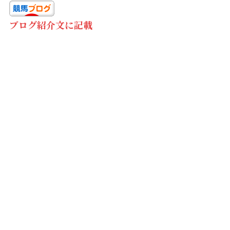
ブログ紹介文に記載