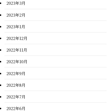
2023年3月
2023年2月
2023年1月
2022年12月
2022年11月
2022年10月
2022年9月
2022年8月
2022年7月
2022年6月