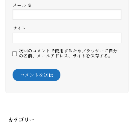
メール
※
サイト
次回のコメントで使用するためブラウザーに自分
の名前、メールアドレス、サイトを保存する。
カテゴリー