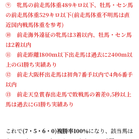
⑨ 牝馬の前走馬体重489キロ以下、牡馬・セン馬
の前走馬体重529キロ以下(前走馬体重不明馬は直
近国内戦馬体重を参考)
⑩ 前走海外遠征の牝馬は3着以内、牡馬・セン馬
は2着以内
⑪ 前走距離1800ｍ以下出走馬は過去に2400ｍ以
上のG1勝ち実績あり
⑫ 前走大阪杯出走馬は初角7番手以内で4角6番手
以内
⑬ 前走天皇賞春出走馬で敗戦馬の着差0,5秒以上
馬は過去にG1勝ち実績あり
これで
(7・5・6・0)複勝率100％
になり、該当馬は