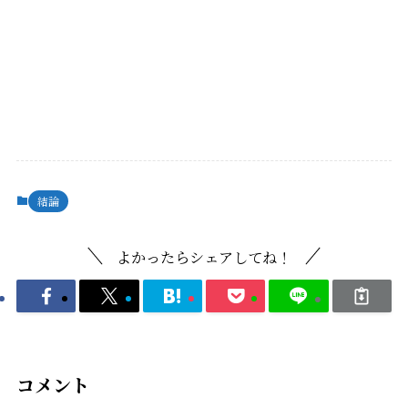
結論
よかったらシェアしてね！
コメント