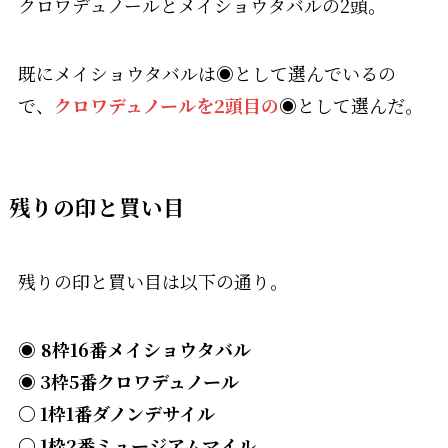
クロワデュノールとメイショウタバルの2頭。
既にメイショウタバルは◉として選んでいるの
で、
クロワデュノールを2頭目の
◉として選んだ。
残りの印と買い目
残りの印と買い目は以下の通り。
◉
8枠16番メイショウタバル
◉
3枠5番クロワデュノール
〇 1枠1番ダノンデサイル
〇 1枠2番ミュージアムマイル