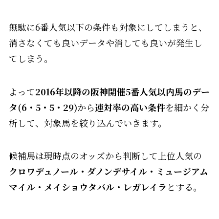
無駄に6番人気以下の条件も対象にしてしまうと、
消さなくても良いデータや消しても良いが発生し
てしまう。
よって
2016年以降の阪神開催5番人気以内馬のデー
タ(6・5・5・29)
から
連対率の高い条件
を細かく分
析して、対象馬を絞り込んでいきます。
候補馬は現時点のオッズから判断して上位人気の
クロワデュノール・
ダノンデサイル
・
ミュージアム
マイル
・
メイショウタバル
・
レガレイラ
とする。