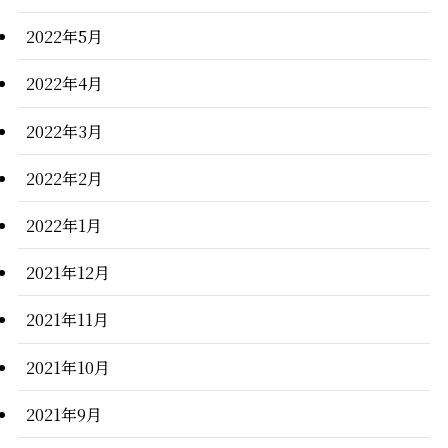
2022年5月
2022年4月
2022年3月
2022年2月
2022年1月
2021年12月
2021年11月
2021年10月
2021年9月