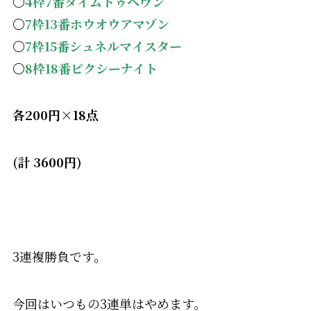
〇
4
枠7番タイムトゥヘヴン
〇
7枠13番ホウオウアマゾン
〇
7枠15番シュネルマイスター
〇
8枠18番ピクシーナイト
各200円×18点
(計 3600円)
3連複勝負です。
今回はいつもの3連単はやめます。