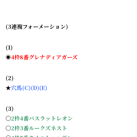
(3連複フォーメーション)
(1)
◉
4枠8番グレナディアガーズ
(2)
★
穴馬(C)(D)(E)
(3)
〇
2枠4番バスラットレオン
〇
2
枠3番ルークズネスト