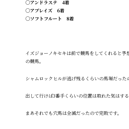
〇アンドラステ 4
着
〇アブレイズ 6
着
〇ソフトフルート 8
着
イズジョーノキセキは前で競馬をしてくれると予
の競馬。
シャムロックヒルが逃げ残るくらいの馬場だった
出して行けば3番手くらいの位置は取れた気はす
まあそれでも穴馬は全滅だったので完敗です。