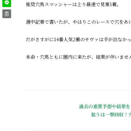
推奨穴馬スマッシャーは上り最速で見事1着。
週中記事で書いたが、やはりこのレースで穴をあ
だがさすがに14番人気2着のサヴァは手が出なか
本命・穴馬ともに圏内に来たが、結果が伴いませ
過去の重賞予想や結果を
狙うは一撃回収！