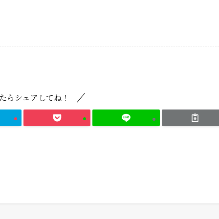
たらシェアしてね！