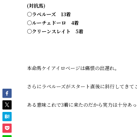
(対抗馬)
〇ラペルーズ 13
着
〇ルーチェドーロ 4
着
〇クリーンスレイト 5
着
本命馬ケイアイロベージは痛恨の出遅れ。
さらにラペルーズがスタート直後に斜行してきて
ある意味これで3着に来たのだから実力は十分あ