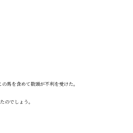
この馬を含めて数頭が不利を受けた。
ったのでしょう。