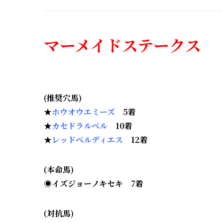
マーメイドステークス
(推奨穴馬)
★
ホウオウエミーズ
5着
★
カセドラルベル
10着
★
レッドベルディエス
12着
(本命馬)
◉イズジョーノキセキ 7着
(対抗馬)