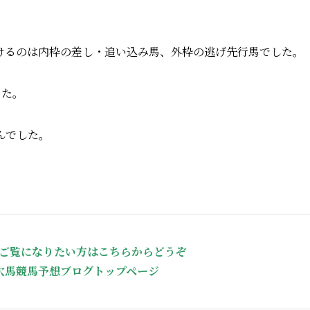
けるのは内枠の差し・追い込み馬、外枠の逃げ先行馬でした。
った。
んでした。
ご覧になりたい方はこちらからどうぞ
穴馬競馬予想ブログトップページ