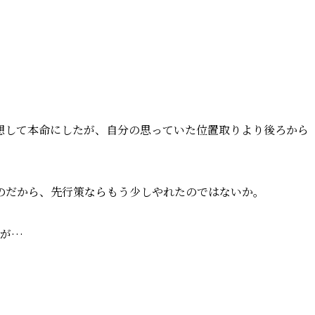
想して本命にしたが、自分の思っていた位置取りより後ろから
のだから、先行策ならもう少しやれたのではないか。
るが…