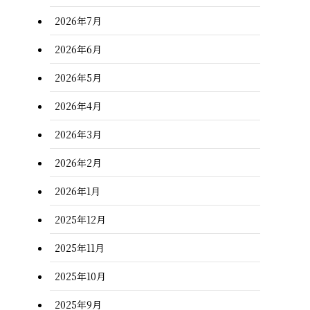
2026年7月
2026年6月
2026年5月
2026年4月
2026年3月
2026年2月
2026年1月
2025年12月
2025年11月
2025年10月
2025年9月