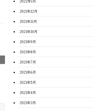
2022年1月
2021年12月
2021年11月
2021年10月
2021年9月
2021年8月
2021年7月
2021年6月
2021年5月
2021年4月
2021年3月