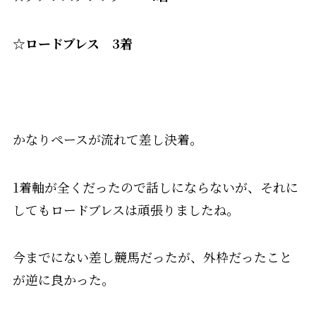
☆ロードブレス 3着
かなりペースが流れて差し決着。
1着軸が全くだったので話しにならないが、それに
してもロードブレスは頑張りましたね。
今までにない差し競馬だったが、外枠だったこと
が逆に良かった。