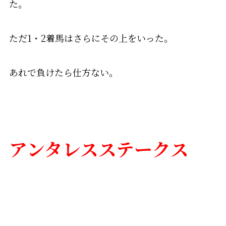
た。
ただ1・2着馬はさらにその上をいった。
あれで負けたら仕方ない。
アンタレスステークス