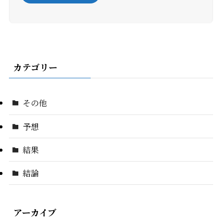
カテゴリー
その他
予想
結果
結論
アーカイブ