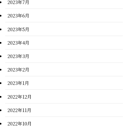
2023年7月
2023年6月
2023年5月
2023年4月
2023年3月
2023年2月
2023年1月
2022年12月
2022年11月
2022年10月