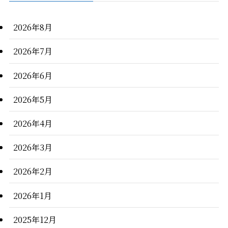
2026年8月
2026年7月
2026年6月
2026年5月
2026年4月
2026年3月
2026年2月
2026年1月
2025年12月