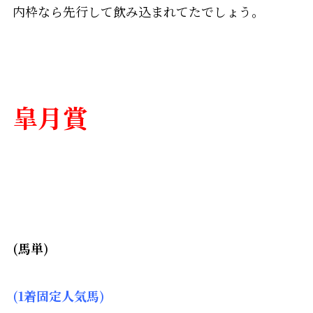
内枠なら先行して飲み込まれてたでしょう。
皐月賞
(馬単)
(1着固定人気馬)