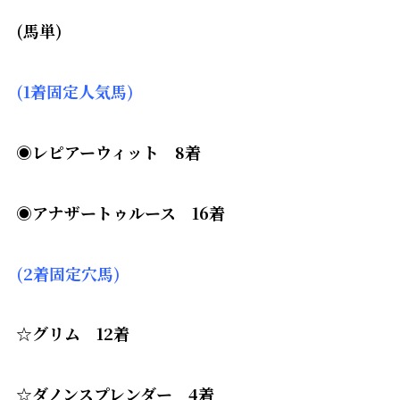
(馬単)
(1着固定人気馬)
◉レピアーウィット 8着
◉アナザートゥルース 16着
(2着固定穴馬)
☆グリム 12着
☆ダノンスプレンダー 4着