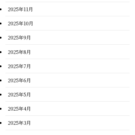
2025年11月
2025年10月
2025年9月
2025年8月
2025年7月
2025年6月
2025年5月
2025年4月
2025年3月