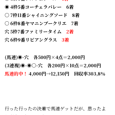
◉ 4枠5番コーチェラバレー 6着
〇 7枠11番シャイニングソード 8着
〇 6枠8番ヤマニンブークリエ 7着
穴 5枠7番ファミリータイム
2着
穴 6枠9番リビアングラス
3着
(馬連)
◉-穴 各500円×4点＝2,000円
(3連複)◉-◉〇-穴 各200円×10点＝2,000円
馬連的中！
4,000円→12,150円 回収率303,8％
行った行ったの決着で馬連ゲットだが、思ったよ