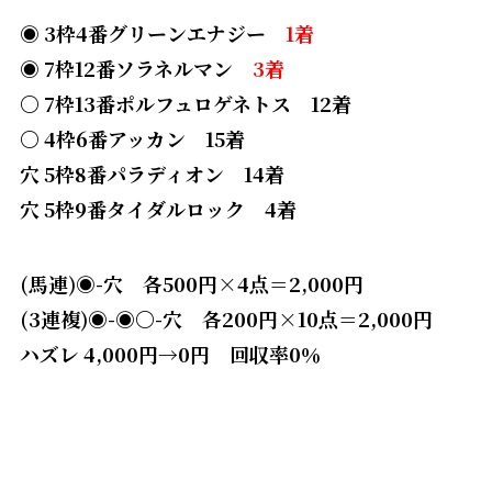
◉ 3枠4番グリーンエナジー
1着
◉ 7枠12番ソラネルマン
3着
〇 7枠13番ポルフュロゲネトス 12着
〇 4枠6番アッカン 15着
穴 5枠8番パラディオン 14着
穴 5枠9番タイダルロック 4着
(馬連)◉-穴 各500円×4点＝2,000円
(3連複)◉-◉〇-穴 各200円×10点＝2,000円
ハズレ 4,000円→0円 回収率0％