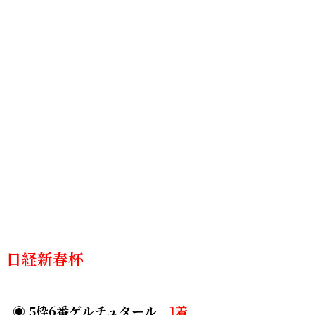
日経新春杯
◉
5枠6番ゲルチュタール
1着