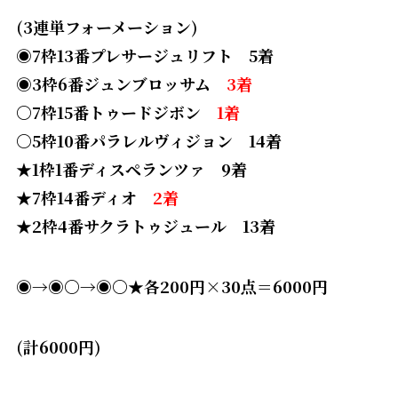
(3連単フォーメーション)
◉7枠13番プレサージュリフト 5着
◉3枠6番ジュンブロッサム
3着
〇7枠15番トゥードジボン
1着
〇5枠10番パラレルヴィジョン 14着
★1枠1番ディスペランツァ 9着
★7枠14番ディオ
2着
★2枠4番サクラトゥジュール 13着
◉→◉〇
→◉〇★各200円×30点＝6000円
(計6000円)