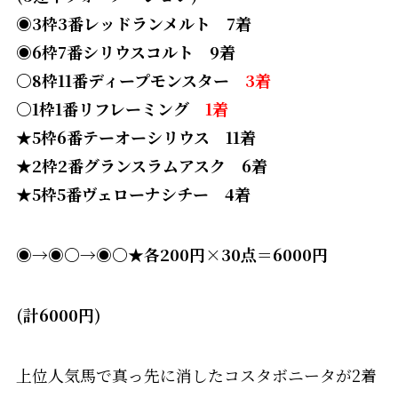
◉3枠3番
レッドランメルト 7着
◉6枠7番シリウスコルト 9着
〇8枠11番ディープモンスター
3着
〇1枠1番リフレーミング
1着
★5枠6番テーオーシリウス 11着
★2枠2番グランスラムアスク 6着
★5枠5番ヴェローナシチー 4着
◉→◉〇
→◉〇★各200円×30点＝6000円
(計6000円)
上位人気馬で真っ先に消したコスタボニータが2着