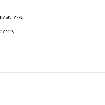
脚が届いて3着。
げで的中。