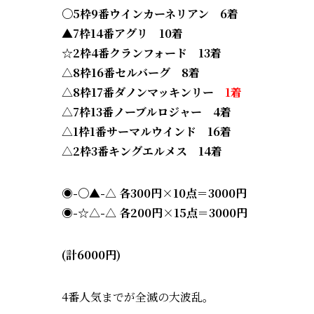
〇5枠9番ウインカーネリアン 6着
▲7枠14番アグリ 10着
☆2枠4番クランフォード 13着
△8枠16番セルバーグ 8着
△8枠17番ダノンマッキンリー
1着
△7枠13番ノーブルロジャー 4着
△1枠1番サーマルウインド 16着
△2枠3番キングエルメス 14着
◉-〇▲-△
各300円×10点＝3000円
◉-☆△-△ 各200円×15点＝3000円
(計6000円)
4番人気までが全滅の大波乱。