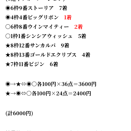
◉6枠9番ストーリア 7着
◉4枠4番ビッグリボン
1着
〇6枠8番ウインマイティー
2着
〇1枠1番シンシアウィッシュ 5着
★8枠12番サンカルパ 9着
★8枠13番ゴールドエクリプス 4着
★7枠11番ビジン 6着
◉→★⇔◉〇各100円×36点＝3600円
★→◉⇔〇各100円×24点＝2400円
(計6000円)