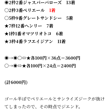
◉2枠2番ジャスパーバローズ 13着
〇2枠3番ペリエール
1着
〇5枠9番グレートサンドシー 5着
★7枠12番ヘンリー 7着
★1枠1番オマツリオトコ 6着
★3枠4番ラフエイジアン 11着
◉→◉〇⇔★各100円×36点＝3600円
〇→◉⇔★各100円×24点＝2400円
(計6000円)
ゴール半ばでペリエールとサンライズジークが抜け
てしまったので、その時点でジエンド。