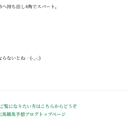
外へ持ち出し4角でスパート。
いとね…(-_-;)
ご覧になりたい方はこちらからどうぞ
穴馬競馬予想ブログトップページ