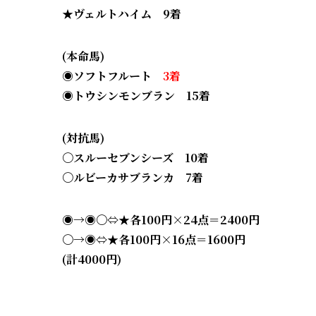
★ヴェルトハイム
9着
(本命馬)
◉ソフトフルート
3着
◉トウシンモンブラン 15着
(対抗馬)
〇スルーセブンシーズ 10
着
〇ルビーカサブランカ 7
着
◉→◉〇⇔★各100円×24点＝2400円
〇→◉⇔★各100円×16点＝1600円
(計4000円)