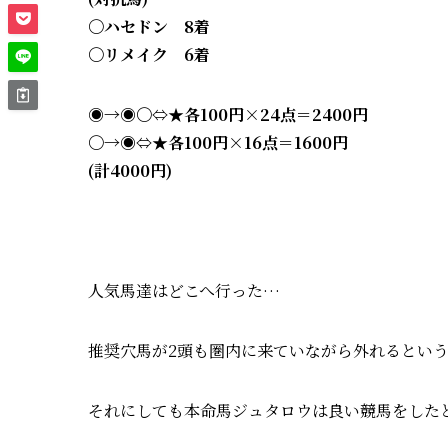
〇ハセドン 8
着
〇リメイク 6
着
◉→◉〇⇔★各100円×24点＝2400円
〇→◉⇔★各100円×16点＝1600円
(計4000円)
人気馬達はどこへ行った…
推奨穴馬が2頭も圏内に来ていながら外れるとい
それにしても本命馬ジュタロウは良い競馬をした