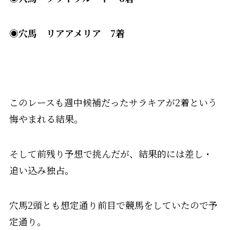
◉穴馬 リアアメリア 7着
このレースも週中候補だったサラキアが2着という
悔やまれる結果。
そして前残り予想で挑んだが、結果的には差し・
追い込み独占。
穴馬2頭とも想定通り前目で競馬をしていたので予
定通り。