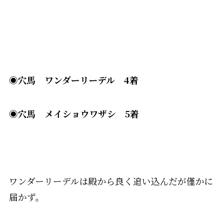
◉穴馬 ワンダーリーデル 4着
◉穴馬 メイショウワザシ 5着
ワンダーリーデルは殿から良く追い込んだが僅かに
届かず。