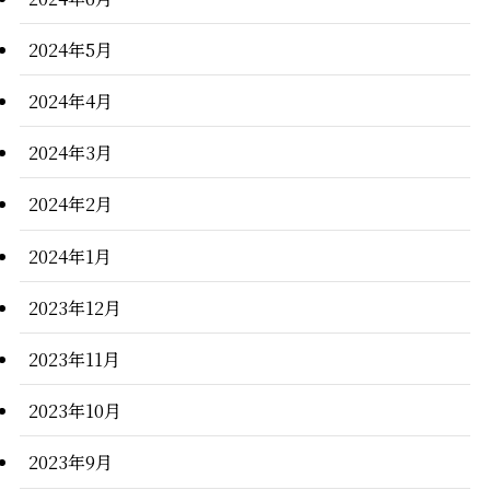
2024年5月
2024年4月
2024年3月
2024年2月
2024年1月
2023年12月
2023年11月
2023年10月
2023年9月