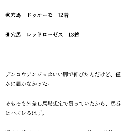
◉穴馬 ドゥオーモ 12着
◉穴馬 レッドローゼス 13着
デンコウアンジュはいい脚で伸びたんだけど、僅
かに届かなかった。
そもそも外差し馬場想定で買っていたから、馬券
はハズレるはず。