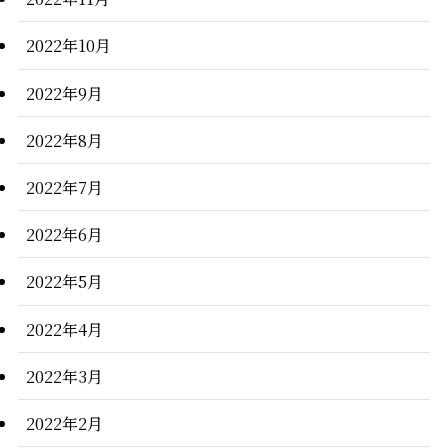
2022年10月
2022年9月
2022年8月
2022年7月
2022年6月
2022年5月
2022年4月
2022年3月
2022年2月