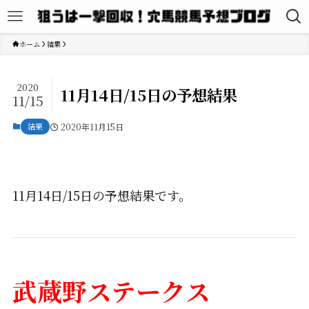
ホーム
結果
2020
11月14日/15日の予想結果
11/15
結果
2020年11月15日
11月14日/15日の予想結果です。
武蔵野ステークス