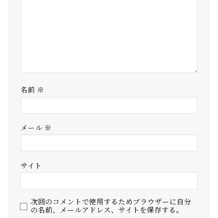
名前
※
メール
※
サイト
次回のコメントで使用するためブラウザーに自分
の名前、メールアドレス、サイトを保存する。