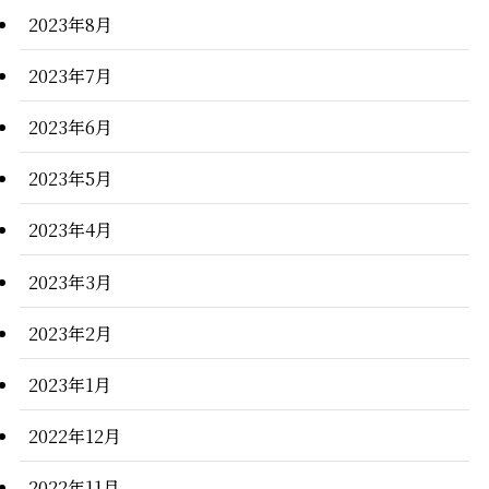
2023年8月
2023年7月
2023年6月
2023年5月
2023年4月
2023年3月
2023年2月
2023年1月
2022年12月
2022年11月