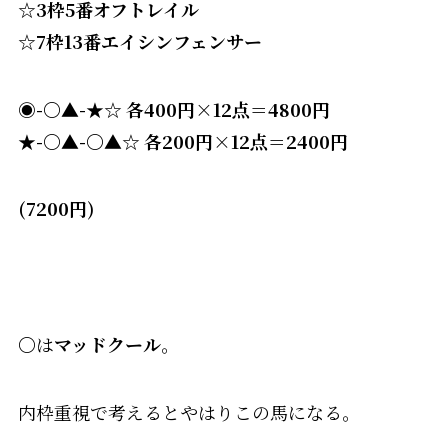
☆3枠5番オフトレイル
☆7枠13番エイシンフェンサー
◉-〇▲-★☆ 各400円×12点＝4800円
★-〇▲-〇▲☆ 各200円×12点＝2400円
(7200円)
〇
は
マッドクール
。
内枠重視で考えるとやはりこの馬になる。