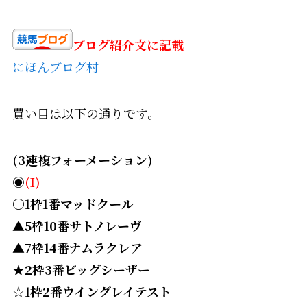
ブログ紹介文に記載
にほんブログ村
買い目は以下の通りです。
(3連複フォーメーション)
◉
(I
)
〇
1枠1番マッドクール
▲
5枠10番サトノレーヴ
▲7枠14番ナムラクレア
★2枠3番ビッグシーザー
☆1枠2番ウイングレイテスト