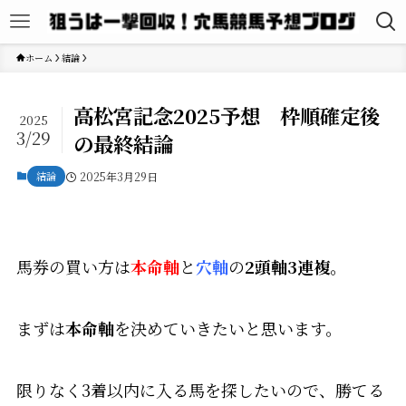
ホーム
結論
高松宮記念2025予想 枠順確定後
2025
3/29
の最終結論
結論
2025年3月29日
馬券の買い方は
本命軸
と
穴軸
の
2頭軸3連複
。
まずは
本命軸
を決めていきたいと思います。
限りなく3着以内に入る馬を探したいので、勝てる