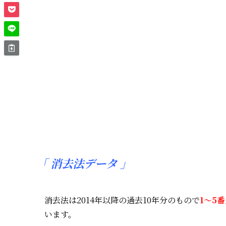
「
消去法データ 」
消去法は2014年以降の過去10年分のもので
1～5
います。