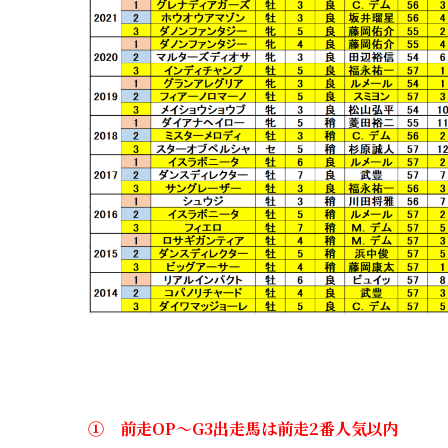
① 前走OP～G3出走馬は前走2番人気以内