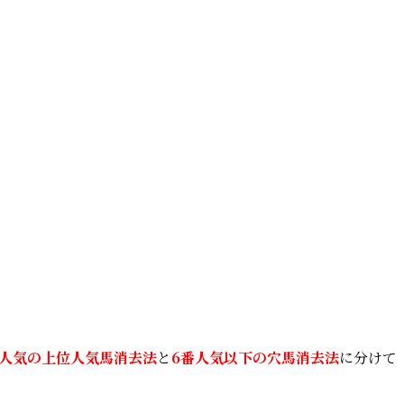
番人気の
上位人気馬消去法
と
6番人気以下の
穴馬消去法
に分けて