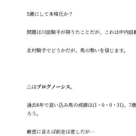
5歳にして本格化か？
問題は川田騎手が降りたことだが、これは中内田
北村騎手でどうかだが、馬の勢いを信じます。
△
は
プログノーシス
。
過去8年で追い込み馬の成績は(1・0・0・31)、7
ろう。
厳密に言えば前走は差しだが…