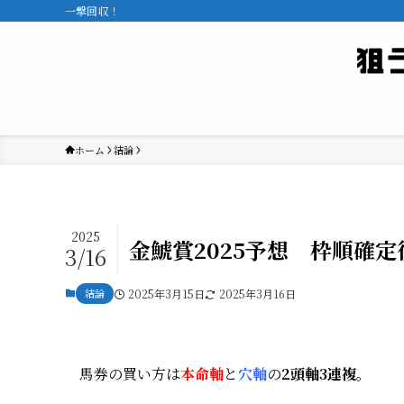
一撃回収！
ホーム
結論
2025
金鯱賞2025予想 枠順確
3/16
結論
2025年3月15日
2025年3月16日
馬券の買い方は
本命軸
と
穴軸
の
2頭軸3連複
。