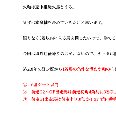
穴軸は週中推奨穴馬
とする。
まずは
本命軸
を決めていきたいと思います。
限りなく3着以内に入る馬を探したいので、勝てる
今回は海外遠征帰りの馬がいないので、データは
過去8年の好走歴から
1着馬の条件を満たす軸の柱
① 6番ゲート以内
② 前走G2～OP出走馬は前走初角4角共に3番手
③ 前走G1出走馬は前走上り3位以内 or 4角4番