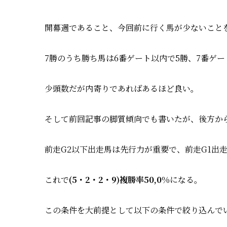
開幕週であること、今回前に行く馬が少ないこと
7勝のうち勝ち馬は6番ゲート以内で5勝、7番ゲー
少頭数だが内寄りであればあるほど良い。
そして前回記事の脚質傾向でも書いたが、後方か
前走G2以下出走馬は先行力が重要で、前走G1出
これで
(5・2・2・9)複勝率50,0%
になる。
この条件を大前提として以下の条件で絞り込んで