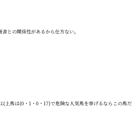
厩舎との関係性があるから仕方ない。
歳以上馬は(0・1・0・17)で危険な人気馬を挙げるならこの馬だ