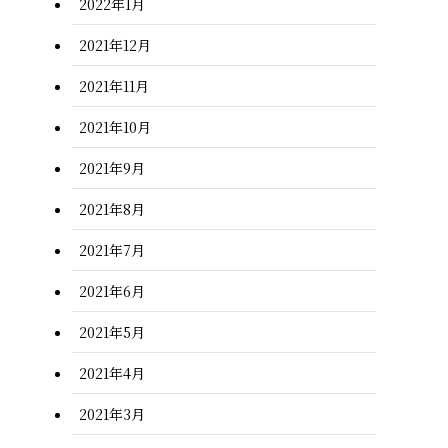
2022年1月
2021年12月
2021年11月
2021年10月
2021年9月
2021年8月
2021年7月
2021年6月
2021年5月
2021年4月
2021年3月