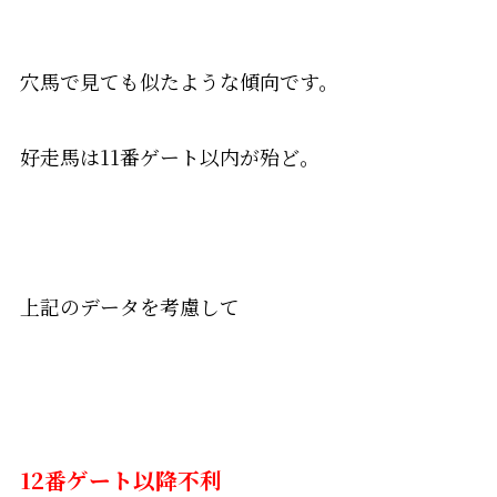
穴馬で見ても似たような傾向です。
好走馬は11番ゲート以内が殆ど。
上記のデータを考慮して
12番ゲート以降不利