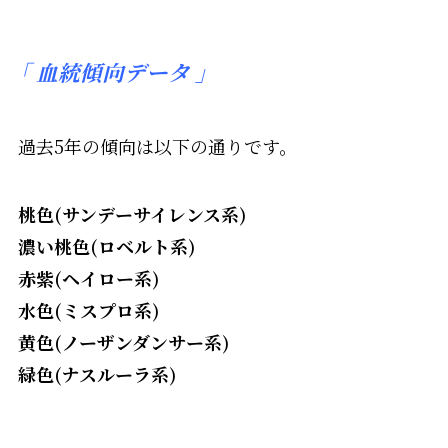
「
血統傾向データ 」
過去5年の傾向は以下の通りです。
桃色(サンデーサイレンス系)
濃い桃色(ロベルト系)
赤紫(ヘイロー系)
水色(ミスプロ系)
黄色(ノーザンダンサー系)
緑色(ナスルーラ系)