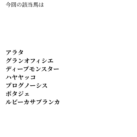
今回の該当馬は
アラタ
グランオフィシエ
ディープモンスター
ハヤヤッコ
プログノーシス
ポタジェ
ルビーカサブランカ