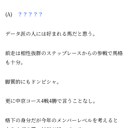
(A)
？？？？？
データ派の人には好まれる馬だと思う。
前走は相性抜群のステップレースからの参戦で馬格
も十分。
脚質的にもドンピシャ。
更に中京コース4戦4勝で言うことなし。
格下の身分だが今年のメンバーレベルを考えると