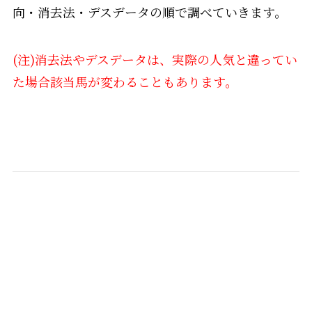
向・消去法・デスデータの順で調べていきます。
(注)消去法やデスデータは、実際の人気と違ってい
た場合該当馬が変わることもあります。