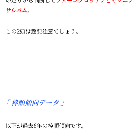
サルバム
。
この2頭は超要注意でしょう。
「
枠順傾向データ 」
以下が過去6年の枠順傾向です。