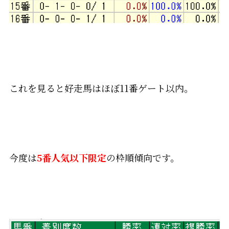
これを見ると好走馬はほぼ11番ゲート以内。
今度は
5番人気以下限定
の枠順傾向です。