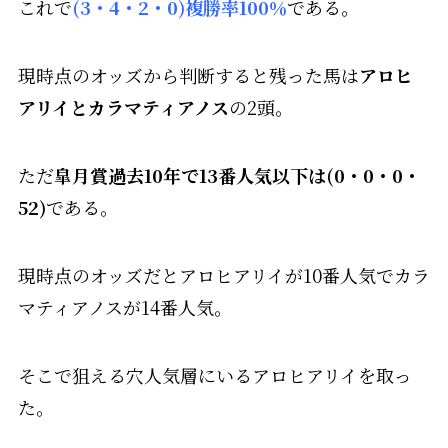
これで
(3・4・2・0)複勝率100％
である。
現時点のオッズから判断すると残った馬は
アロヒ
アリイとカラマティアノス
の2頭。
ただ
皐月賞過去10年で13番人気以下は(0・0・0・
52)
である。
現時点のオッズだとアロヒアリイが10番人気でカラ
マティアノスが14番人気。
そこで狙える穴人気層にいるアロヒアリイを取っ
た。