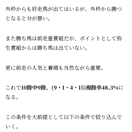
外枠からも好走馬が出てはいるが、外枠から勝つ
となると分が悪い。
また勝ち馬は前走重賞組だが、ポイントとして弥
生賞組からは勝ち馬は出ていない。
更に前走の人気と着順も当然ながら重要。
これで
10勝中9勝、(9・1・4・15)複勝率48,3%
に
なる。
この条件を大前提として以下の条件で絞り込んで
いく。