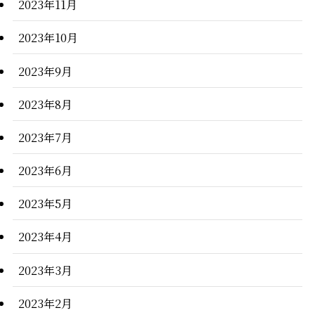
2023年11月
2023年10月
2023年9月
2023年8月
2023年7月
2023年6月
2023年5月
2023年4月
2023年3月
2023年2月