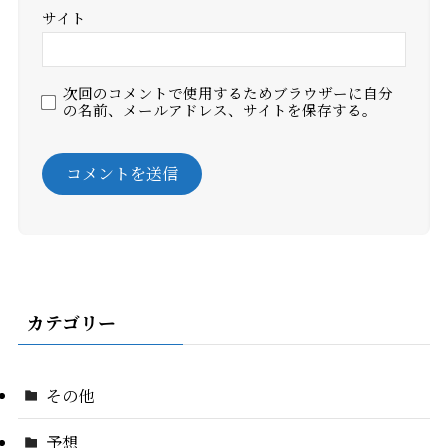
サイト
次回のコメントで使用するためブラウザーに自分
の名前、メールアドレス、サイトを保存する。
カテゴリー
その他
予想