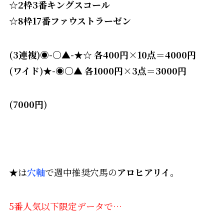
☆2枠3番キングスコール
☆8枠17番ファウストラーゼン
(3連複)◉-〇▲-★☆ 各400円×10点＝4000円
(ワイド)★-◉〇▲ 各1000円×3点＝3000円
(7000円)
★は
穴軸
で週中推奨穴馬の
アロヒアリイ
。
5番人気以下限定データで…