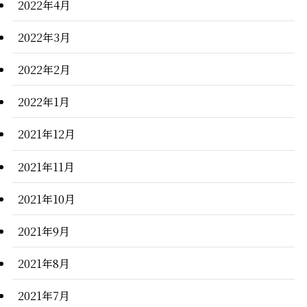
2022年4月
2022年3月
2022年2月
2022年1月
2021年12月
2021年11月
2021年10月
2021年9月
2021年8月
2021年7月