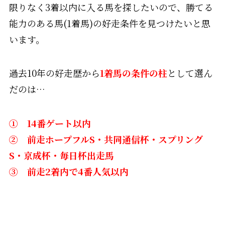
限りなく3着以内に入る馬を探したいので、勝てる
能力のある馬(1着馬)の好走条件を見つけたいと思
います。
過去10年の好走歴から
1着馬の条件の柱
として選ん
だのは…
① 14番ゲート以内
② 前走ホープフルS・共同通信杯・スプリング
S・京成杯・毎日杯出走馬
③ 前走2着内で4番人気以内