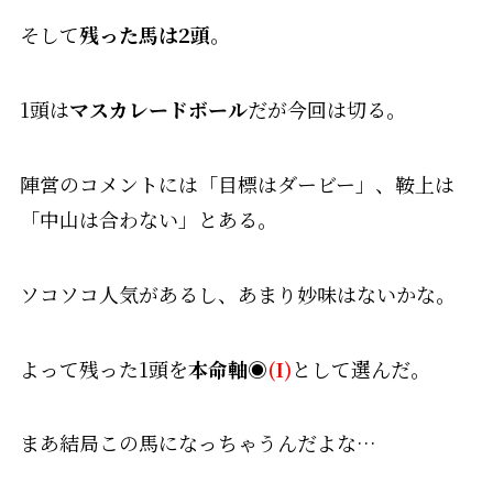
そして
残った馬は2頭
。
1頭は
マスカレードボール
だが今回は切る。
陣営のコメントには「目標はダービー」、鞍上は
「中山は合わない」とある。
ソコソコ人気があるし、あまり妙味はないかな。
よって残った1頭を
本命
軸
◉
(I)
として選んだ。
まあ結局この馬になっちゃうんだよな…