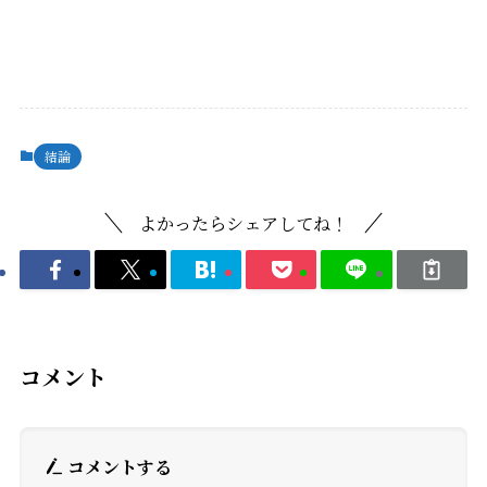
結論
よかったらシェアしてね！
コメント
コメントする