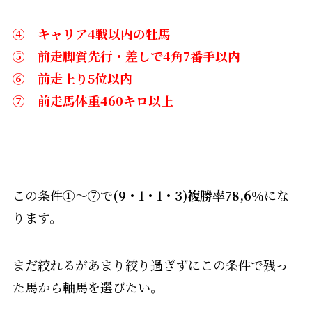
④ キャリア4戦以内の牡馬
⑤ 前走脚質先行・差しで4角7番手以内
⑥ 前走上り5位以内
⑦ 前走馬体重460キロ以上
この条件①～⑦で
(9・1・1・3)複勝率78,6％
にな
ります。
まだ絞れるがあまり絞り過ぎずにこの条件で残っ
た馬から軸馬を選びたい。