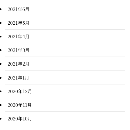
2021年6月
2021年5月
2021年4月
2021年3月
2021年2月
2021年1月
2020年12月
2020年11月
2020年10月