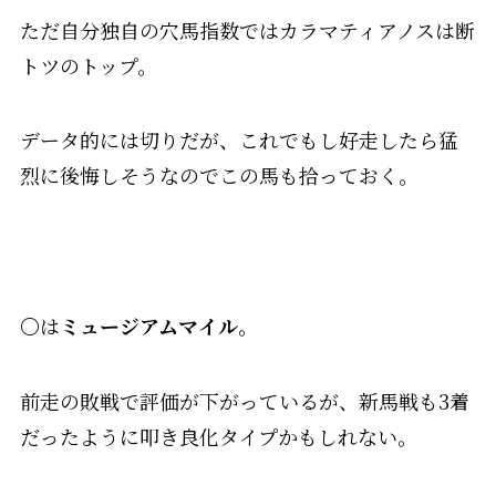
ただ自分独自の穴馬指数ではカラマティアノスは断
トツのトップ。
データ的には切りだが、これでもし好走したら猛
烈に後悔しそうなのでこの馬も拾っておく。
〇
は
ミュージアムマイル
。
前走の敗戦で評価が下がっているが、新馬戦も3着
だったように叩き良化タイプかもしれない。