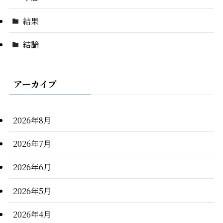
結果
結論
アーカイブ
2026年8月
2026年7月
2026年6月
2026年5月
2026年4月