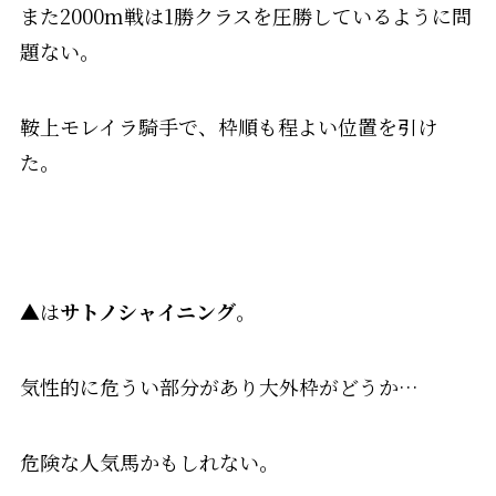
また2000m戦は1勝クラスを圧勝しているように問
題ない。
鞍上モレイラ騎手で、枠順も程よい位置を引け
た。
▲
は
サトノシャイニング
。
気性的に危うい部分があり大外枠がどうか…
危険な人気馬かもしれない。