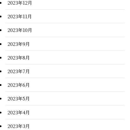
2023年12月
2023年11月
2023年10月
2023年9月
2023年8月
2023年7月
2023年6月
2023年5月
2023年4月
2023年3月