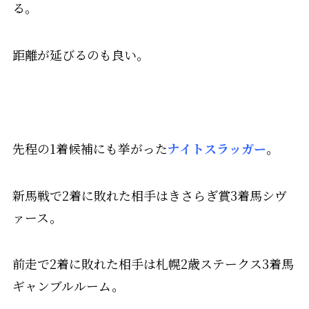
る。
距離が延びるのも良い。
先程の1着候補にも挙がった
ナイトスラッガー
。
新馬戦で2着に敗れた相手はきさらぎ賞3着馬シヴ
ァース。
前走で2着に敗れた相手は札幌2歳ステークス3着馬
ギャンブルルーム。