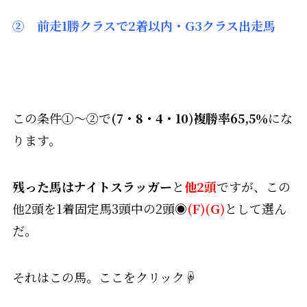
② 前走1勝クラスで2着以内・G3クラス出走馬
この条件①～②で
(7・8・4・10)複勝率65,5％
にな
ります。
残った馬はナイトスラッガー
と
他2頭
ですが、この
他2頭を1着固定
馬3頭中の2頭
◉
(F)(G
)
として選ん
だ。
それはこの馬。ここをクリック☟