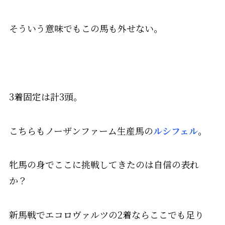
そういう意味でもこの馬も外せない。
3着固定は計3頭。
こちらもノーザンファーム生産馬の
ルシフェル
。
牝馬の身でここに挑戦してきたのは自信の表れ
か？
新馬戦でエコロヴァルツの2着ならここでも足り