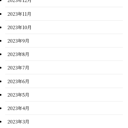
2023年12月
2023年11月
2023年10月
2023年9月
2023年8月
2023年7月
2023年6月
2023年5月
2023年4月
2023年3月