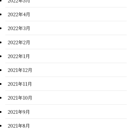
2022年5月
2022年4月
2022年3月
2022年2月
2022年1月
2021年12月
2021年11月
2021年10月
2021年9月
2021年8月