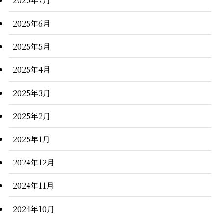
2025年6月
2025年5月
2025年4月
2025年3月
2025年2月
2025年1月
2024年12月
2024年11月
2024年10月