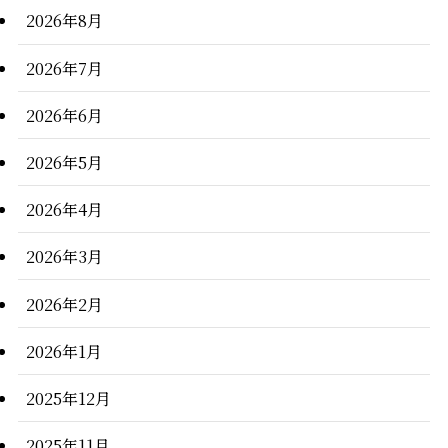
2026年8月
2026年7月
2026年6月
2026年5月
2026年4月
2026年3月
2026年2月
2026年1月
2025年12月
2025年11月