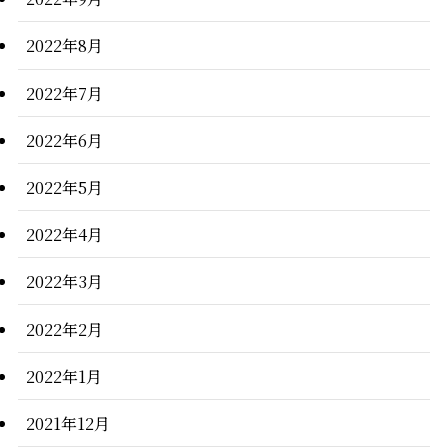
2022年8月
2022年7月
2022年6月
2022年5月
2022年4月
2022年3月
2022年2月
2022年1月
2021年12月