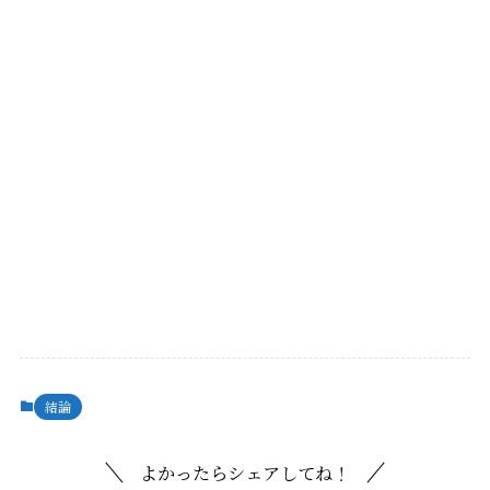
結論
よかったらシェアしてね！