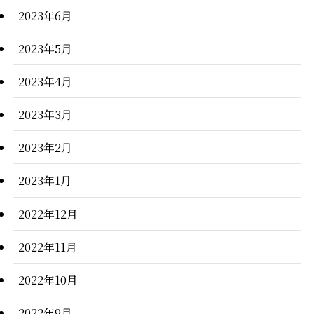
2023年6月
2023年5月
2023年4月
2023年3月
2023年2月
2023年1月
2022年12月
2022年11月
2022年10月
2022年9月