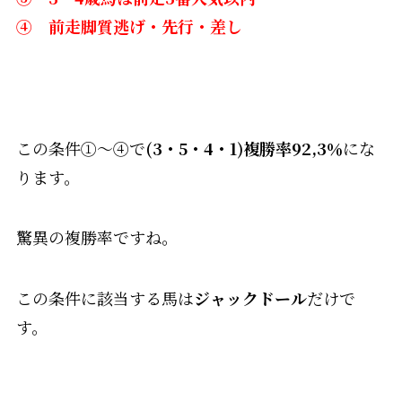
④ 前走脚質逃げ・先行・差し
この条件①～④で
(3・5・4・1)複勝率92,3％
にな
ります。
驚異の複勝率ですね。
この条件に該当する馬は
ジャックドール
だけで
す。