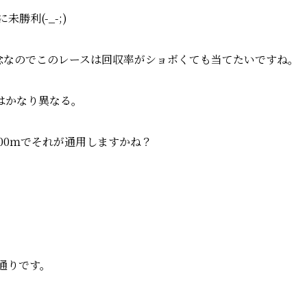
勝利(-_-;)
念なのでこのレースは回収率がショボくても当てたいですね。
はかなり異なる。
00ｍでそれが通用しますかね？
の通りです。