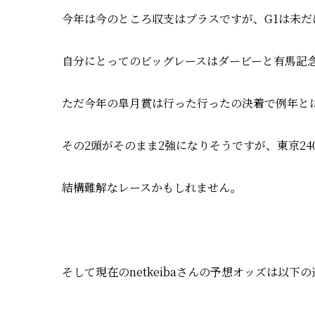
今年は今のところ収支はプラスですが、G1は未だに未
自分にとってのビッグレースはダービーと有馬記
ただ今年の皐月賞は行った行ったの決着で例年と
その2頭がそのまま2強になりそうですが、東京24
結構難解なレースかもしれません。
そして現在のnetkeibaさんの予想オッズは以下