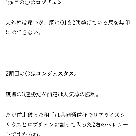
1頭目の
〇
は
ロブチェン
。
大外枠は痛いが、既にG1を2勝挙げている馬を無印
にはできない。
2頭目の
〇
は
コンジェスタス
。
無傷の3連勝だが前走は人気薄の勝利。
ただ前走破った相手は共同通信杯でリアライズシ
リウスとロブチェンに割って入った2着のベレシー
トですからね。