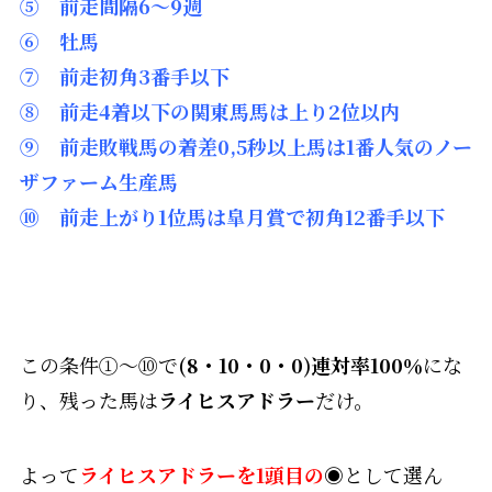
⑤ 前走間隔6～9週
⑥ 牡馬
⑦ 前走初角3番手以下
⑧ 前走4着以下の関東馬馬は上り2位以内
➈ 前走敗戦馬の着差0,5秒以上馬は1番人気のノー
ザファーム生産馬
⑩ 前走上がり1位馬は皐月賞で初角12番手以下
この条件①～⑩で
(8・10・0・0)連対率100％
にな
り、残った馬は
ライヒスアドラー
だけ。
よって
ライヒスアドラーを1頭目の
◉として選ん