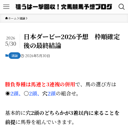
ホーム
結論
日本ダービー2026予想 枠順確定
2026
5/30
後の最終結論
結論
2026年5月30日
勝負券種は馬連と3連複の併用
で、馬の選び方は
◉
2頭、
〇
2頭、
穴
2頭
の組合せ。
基本的に
穴2頭のどちらかが3着以内に来ることを
前提
に馬券を組んでいきます。