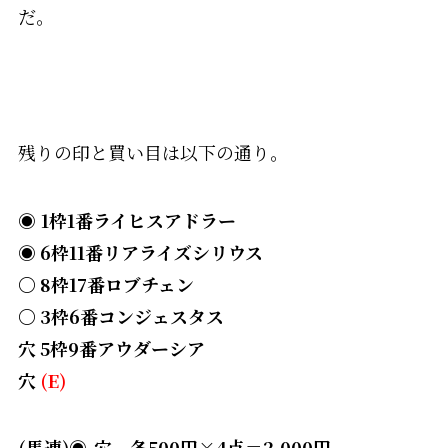
だ。
残りの印と買い目は以下の通り。
◉
1
枠
1番ライヒスアドラー
◉ 6枠11番リアライズシリウス
〇
8枠17番ロブチェン
〇 3
枠6番コンジェスタス
穴 5枠9番アウダーシア
穴
(E)
(馬連
)◉-穴 各500円×4点＝2,000円