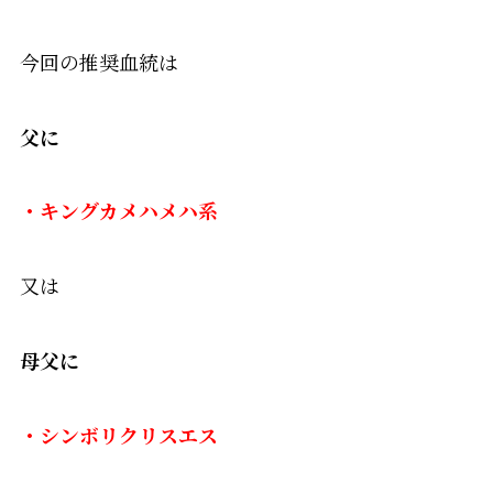
今回の推奨血統は
父に
・キングカメハメハ系
又は
母父に
・シンボリクリスエス