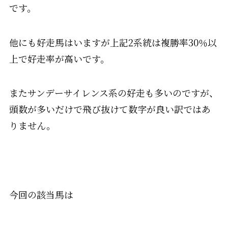
です。
他にも好走馬はいますが上記2系統は複勝率30％以
上で好走率が高いです。
またサンデーサイレンス系の好走も多いのですが、
頭数が多いだけで飛び抜けて数字が良い訳ではあ
りません。
今回の該当馬は