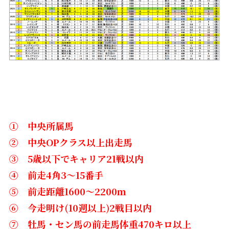
① 中央所属馬
② 中央OPクラス以上出走馬
③ 5歳以下でキャリア21戦以内
④ 前走4角3～15番手
⑤ 前走距離1600～2200ｍ
⑥ 今走明け(10週以上)2戦目以内
⑦ 牡馬・セン馬の前走馬体重470キロ以上