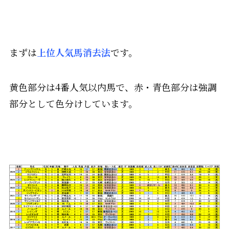
まずは
上位人気馬消去法
です。
黄色部分は4番人気以内馬で、赤・青色部分は強調
部分として色分けしています。