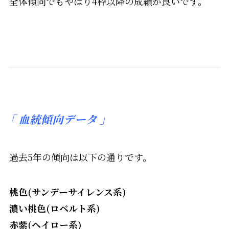
全体傾向でもやはり4枠以降の成績が良いです。
「
血統傾向データ 」
過去5年の傾向は以下の通りです。
桃色(サンデーサイレンス系)
濃い桃色(ロベルト系)
赤紫(ヘイロー系)