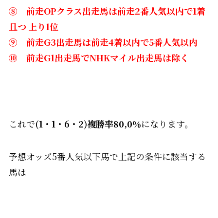
⑧ 前走OPクラス出走馬は前走2番人気以内で1着
且つ 上り1位
➈ 前走G3出走馬は前走4着以内で5番人気以内
⑩ 前走G1出走馬でNHKマイル出走馬は除く
これで
(1・1・6・2)複勝率80,0％
になります。
予想オッズ5番人気以下馬で上記の条件に該当する
馬は