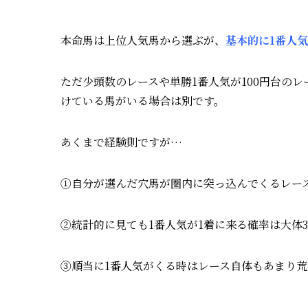
本命馬は上位人気馬から選ぶが、
基本的に1番人
ただ少頭数のレースや単勝1番人気が100円台の
けている馬がいる場合は別です。
あくまで経験則ですが…
①自分が選んだ穴馬が圏内に突っ込んでくるレー
②統計的に見ても1番人気が1着に来る確率は大体3
③順当に1番人気がくる時はレース自体もあまり