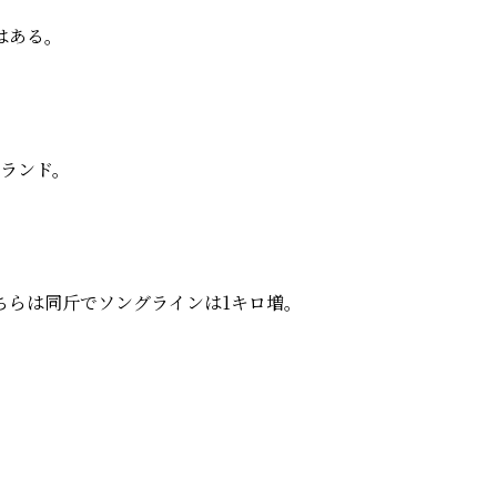
はある。
スランド。
ちらは同斤でソングラインは1キロ増。