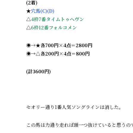
(2着)
★
穴馬(C)(D)
△
4
枠7番タイムトゥヘヴン
△
6枠12番フォルコメン
◉→★各700円×4点＝2800円
◉→△各200円×4点＝800円
(計3600円)
セオリー通り1番人気ソングラインは消した。
この馬は力通り走れば頭一つ抜けていると思うの