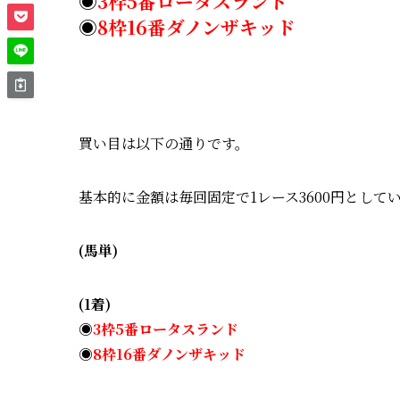
◉
3枠5番ロータスランド
◉
8枠16番ダノンザキッド
買い目は以下の通りです。
基本的に金額は毎回固定で1レース3600円として
(馬単)
(1着)
◉
3枠5番ロータスランド
◉
8
枠16番ダノンザキッド