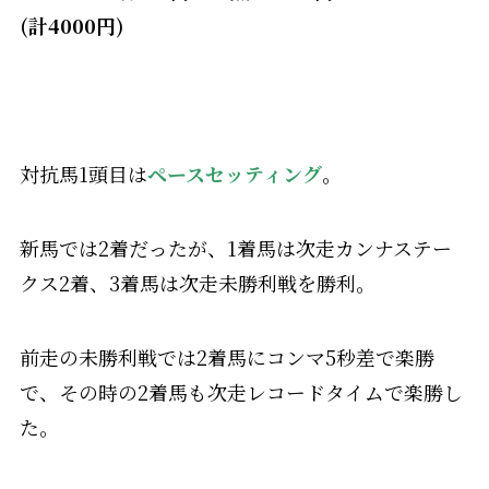
(計4000円)
対抗馬1頭目は
ペースセッティング
。
新馬では2着だったが、1着馬は次走カンナステー
クス2着、3着馬は次走未勝利戦を勝利。
前走の未勝利戦では2着馬にコンマ5秒差で楽勝
で、その時の2着馬も次走レコードタイムで楽勝し
た。