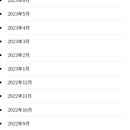
2023年6月
2023年5月
2023年4月
2023年3月
2023年2月
2023年1月
2022年12月
2022年11月
2022年10月
2022年9月