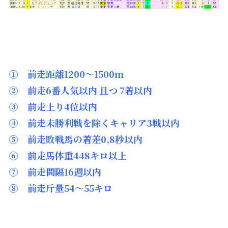
① 前走距離1200～1500m
② 前走6番人気以内 且つ 7着以内
③ 前走上り4位以内
④ 前走未勝利戦を除くキャリア3戦以内
⑤ 前走敗戦馬の着差0,8秒以内
⑥ 前走馬体重448キロ以上
⑦ 前走間隔16週以内
⑧
前走斤量54～55キロ