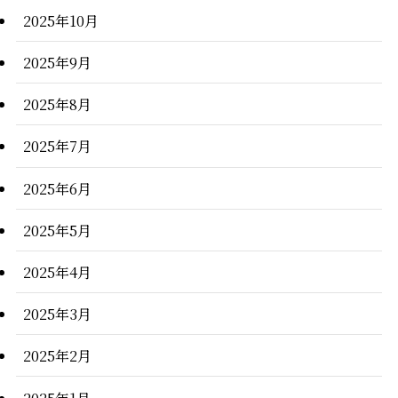
2025年10月
2025年9月
2025年8月
2025年7月
2025年6月
2025年5月
2025年4月
2025年3月
2025年2月
2025年1月