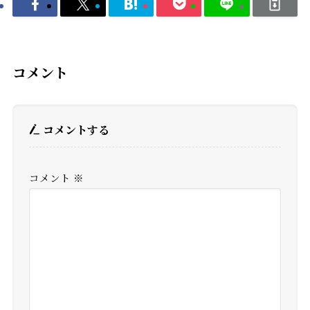
コメント
コメントする
コメント
※