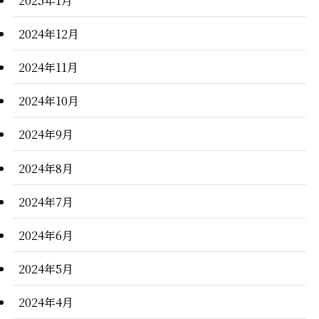
2024年12月
2024年11月
2024年10月
2024年9月
2024年8月
2024年7月
2024年6月
2024年5月
2024年4月