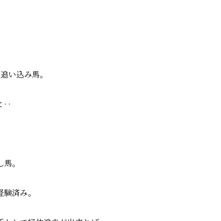
・追い込み馬。
と‥
し馬。
経験済み。