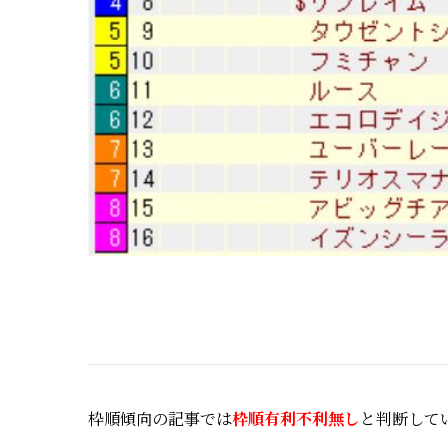
枠順傾向の記事では
枠順有利不利無し
と判断して