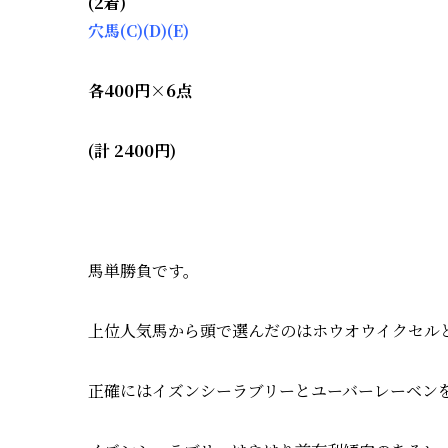
(2着)
穴馬(C)(D)(E)
各400円×6点
(計 2400円)
馬単勝負です。
上位人気馬から頭で選んだのは
ホウオウイクセル
正確には
イズンシーラブリーとユーバーレーベン