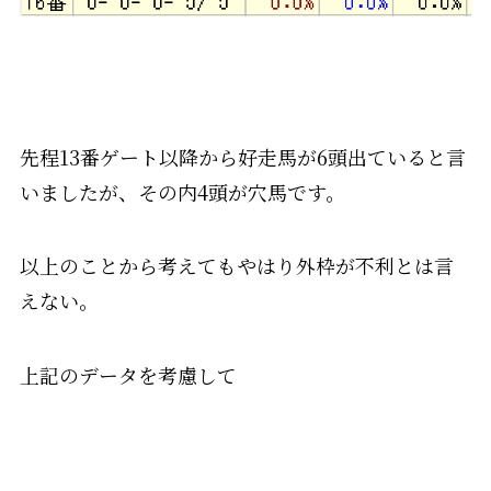
先程13番ゲート以降から好走馬が6頭出ていると言
いましたが、その内4頭が穴馬です。
以上のことから考えてもやはり外枠が不利とは言
えない。
上記のデータを考慮して