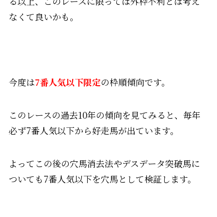
る以上、このレースに限っては外枠不利とは考え
なくて良いかも。
今度は
7番人気以下限定
の枠順傾向です。
このレースの過去10年の傾向を見てみると、毎年
必ず7番人気以下から好走馬が出ています。
よってこの後の穴馬消去法やデスデータ突破馬に
ついても7番人気以下を穴馬として検証します。