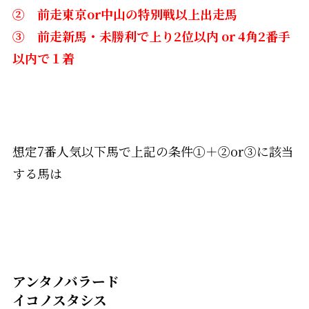
② 前走東京or中山の特別戦以上出走馬
③ 前走新馬・未勝利で上り2位以内 or 4角2番手
以内で１着
想定7番人気以下馬で上記の条件①＋②or③に該当
する馬は
アンタノバラード
イコノスタシス