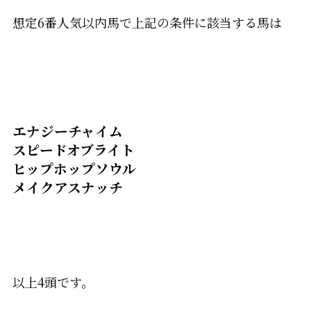
想定6番人気以内馬で上記の条件に該当する馬は
エナジーチャイム
スピードオブライト
ヒップホップソウル
メイクアスナッチ
以上4頭です。