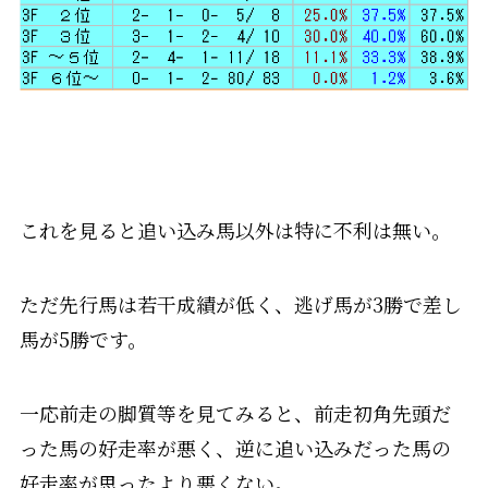
これを見ると追い込み馬以外は特に不利は無い。
ただ先行馬は若干成績が低く、逃げ馬が3勝で差し
馬が5勝です。
一応前走の脚質等を見てみると、前走初角先頭だ
った馬の好走率が悪く、逆に追い込みだった馬の
好走率が思ったより悪くない。