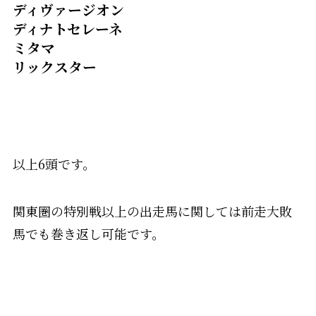
ディヴァージオン
ディナトセレーネ
ミタマ
リックスター
以上6頭です。
関東圏の特別戦以上の出走馬に関しては前走大敗
馬でも巻き返し可能です。