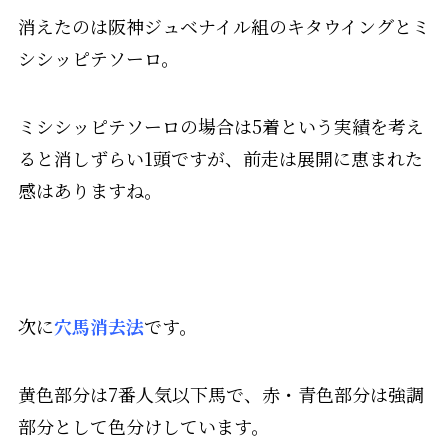
消えたのは阪神ジュベナイル組のキタウイングとミ
シシッピテソーロ。
ミシシッピテソーロの場合は5着という実績を考え
ると消しずらい1頭ですが、前走は展開に恵まれた
感はありますね。
次に
穴馬消去法
です。
黄色部分は7番人気以下馬で、赤・青色部分は強調
部分として色分けしています。