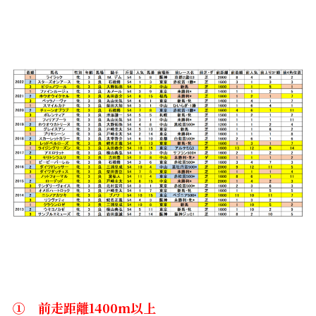
① 前走距離1400m以上