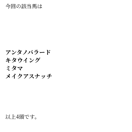
今回の該当馬は
アンタノバラード
キタウイング
ミタマ
メイクアスナッチ
以上4頭です。