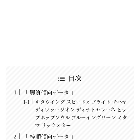
目次
「 脚質傾向データ 」
キタウイング スピードオブライト チハヤ
ディヴァージオン ディナトセレーネ ヒッ
プホップソウル ブルーイングリーン ミタ
マ リックスター
「 枠順傾向データ 」