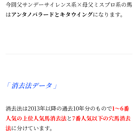
今回父サンデーサイレンス系×母父ミスプロ系の馬
は
アンタノバラードとキタウイング
になります。
「
消去法データ 」
消去法は2013年以降の過去10年分のもので
1～6番
人気の
上位人気馬消去法
と
7
番人気以下の
穴馬消去
法
に分けています。