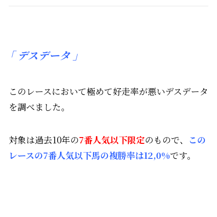
「
デスデータ 」
このレースにおいて極めて好走率が悪いデスデータ
を調べました。
対象は過去10年の
7番人気以下限定
のもので、
この
レースの7番人気以下馬の複勝率は12,0%
です。