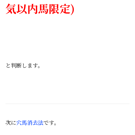
気以内馬限定)
と判断します。
次に
穴馬消去法
です。