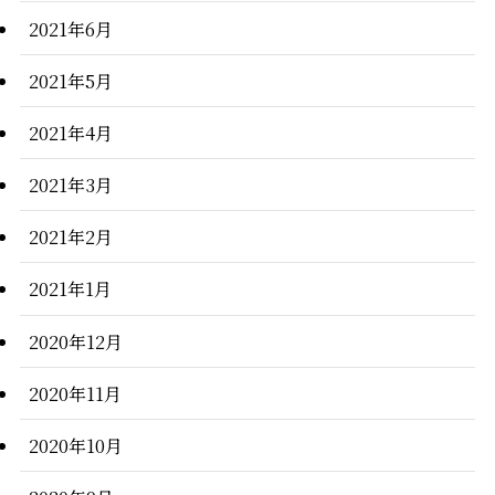
2021年6月
2021年5月
2021年4月
2021年3月
2021年2月
2021年1月
2020年12月
2020年11月
2020年10月