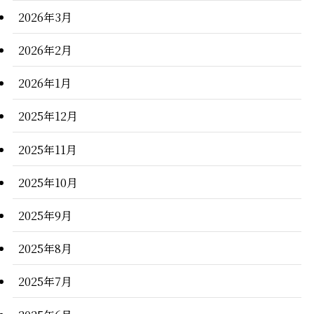
2026年3月
2026年2月
2026年1月
2025年12月
2025年11月
2025年10月
2025年9月
2025年8月
2025年7月