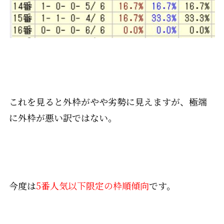
これを見ると外枠がやや劣勢に見えますが、極端
に外枠が悪い訳ではない。
今度は
5番人気以下限定の枠順傾向
です。