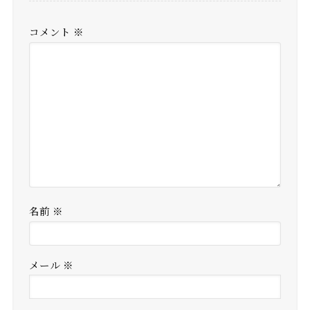
コメント
※
名前
※
メール
※