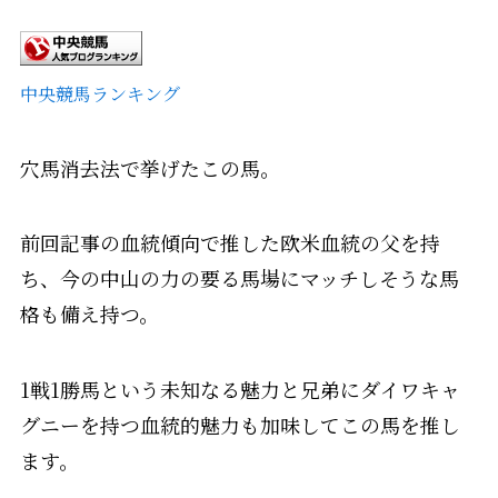
中央競馬ランキング
穴馬消去法で挙げたこの馬。
前回記事の血統傾向で推した欧米血統の父を持
ち、今の中山の力の要る馬場にマッチしそうな馬
格も備え持つ。
1戦1勝馬という未知なる魅力と兄弟にダイワキャ
グニーを持つ血統的魅力も加味してこの馬を推し
ます。