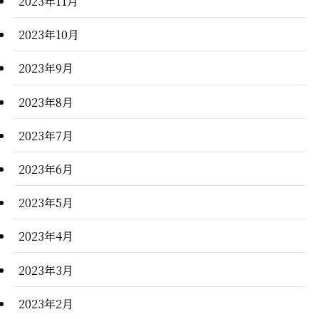
2023年11月
2023年10月
2023年9月
2023年8月
2023年7月
2023年6月
2023年5月
2023年4月
2023年3月
2023年2月