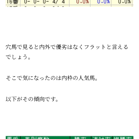
穴馬で見ると内外で優劣はなくフラットと言える
でしょう。
そこで気になったのは内枠の人気馬。
以下がその傾向です。