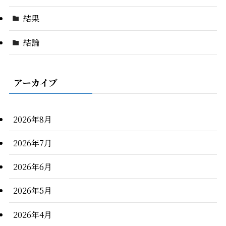
結果
結論
アーカイブ
2026年8月
2026年7月
2026年6月
2026年5月
2026年4月