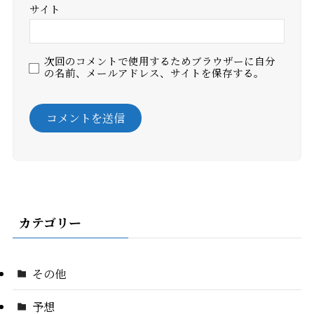
サイト
次回のコメントで使用するためブラウザーに自分
の名前、メールアドレス、サイトを保存する。
カテゴリー
その他
予想