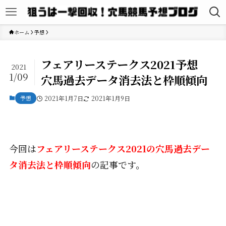
ホーム
予想
フェアリーステークス2021予想
2021
1/09
穴馬過去データ消去法と枠順傾向
予想
2021年1月7日
2021年1月9日
今回は
フェアリーステークス2021の穴馬過去デー
タ消去法と枠順傾向
の記事です。