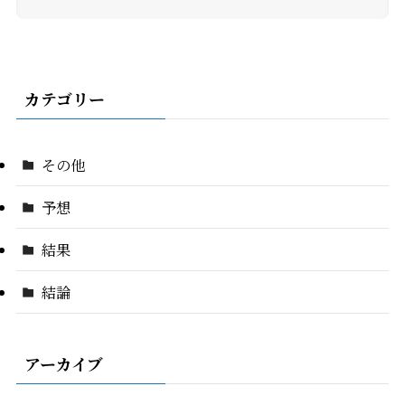
カテゴリー
その他
予想
結果
結論
アーカイブ