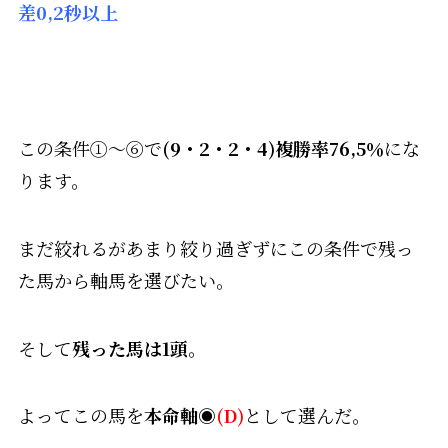
差0,2秒以上
この条件①～⑥で
(9・2・2・4)複勝率76,5％
にな
ります。
まだ絞れるがあまり絞り過ぎずにこの条件で残っ
た馬から軸馬を選びたい。
そして
残った馬は1頭
。
よってこの馬を
本命
軸
◉
(D)
として選んだ。