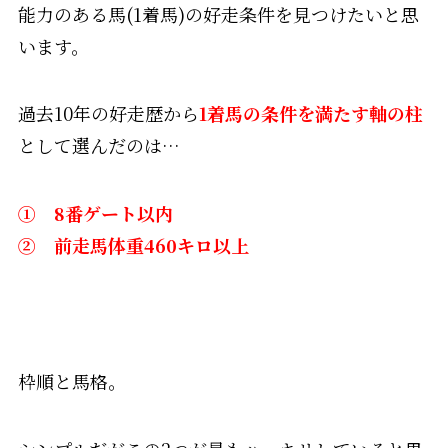
能力のある馬(1着馬)の好走条件を見つけたいと思
います。
過去10年の好走歴から
1着馬の条件を満たす軸の柱
として選んだのは…
① 8番ゲート以内
② 前走馬体重460キロ以上
枠順と馬格。