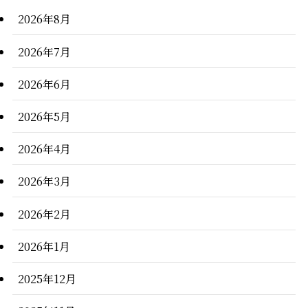
2026年8月
2026年7月
2026年6月
2026年5月
2026年4月
2026年3月
2026年2月
2026年1月
2025年12月