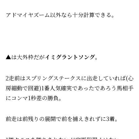
アドマイヤズーム以外なら十分計算できる。
▲
は大外枠だが
イミグラントソング
。
2走前はスプリングステークスに出走していれば(心
房細動で回避)1番人気確実であったであろう馬相手
にコンマ1秒差の勝負。
前走は前残りの展開で前を捕えきれずに3着。