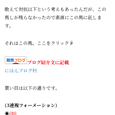
敢えて対抗以下という考えもあったんだが、この
馬しか残らなかったので素直にこの馬に託しま
す。
それはこの馬。ここをクリック☟
ブログ紹介文に記載
にほんブログ村
買い目は以下の通りです。
(3連複フォーメーション)
◉
(D
)