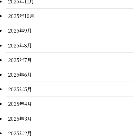
2025年11月
2025年10月
2025年9月
2025年8月
2025年7月
2025年6月
2025年5月
2025年4月
2025年3月
2025年2月