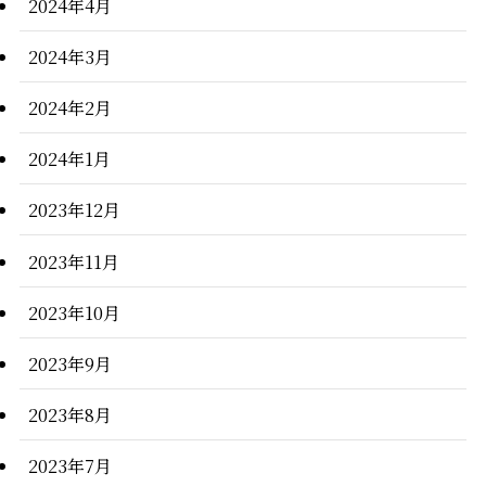
2024年4月
2024年3月
2024年2月
2024年1月
2023年12月
2023年11月
2023年10月
2023年9月
2023年8月
2023年7月