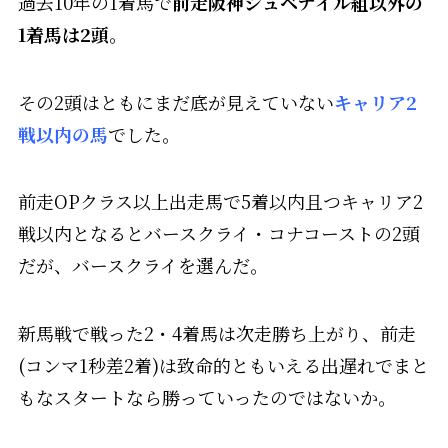
過去10年の1着馬で
前走阪神ジュベナイル組以外の
1着馬は2頭
。
その2頭はともにまだ底が見えていない
キャリア2
戦以内の馬
でした。
前走OPクラス以上出走馬で5着以内且つキャリア2
戦以内となると
バースクライ・コナコーストの2頭
だが、バースクライを選んだ。
新馬戦で戦った2・4着馬は次走勝ち上がり、前走
(コンマ1秒差2着)は致命的ともいえる出遅れでまと
もなスタートなら勝っていったのではないか。