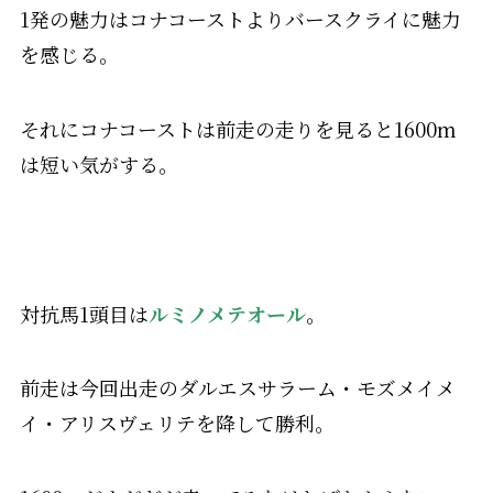
1発の魅力はコナコーストよりバースクライに魅力
を感じる。
それにコナコーストは前走の走りを見ると1600m
は短い気がする。
対抗馬1頭目は
ルミノメテオール
。
前走は今回出走のダルエスサラーム・モズメイメ
イ・アリスヴェリテを降して勝利。