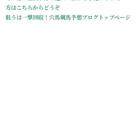
方はこちらからどうぞ
狙うは一撃回収！穴馬競馬予想ブログトップページ