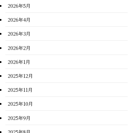
2026年5月
2026年4月
2026年3月
2026年2月
2026年1月
2025年12月
2025年11月
2025年10月
2025年9月
2025年8月