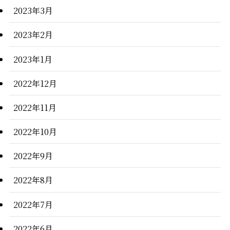
2023年3月
2023年2月
2023年1月
2022年12月
2022年11月
2022年10月
2022年9月
2022年8月
2022年7月
2022年6月