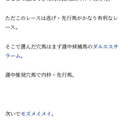
ただこのレースは逃げ・先行馬がかなり有利なレ
ース。
そこで選んだ穴馬はまず週中候補馬の
ダルエスサ
ラーム
。
週中推奨穴馬で内枠・先行馬。
次いで
モズメイメイ
。