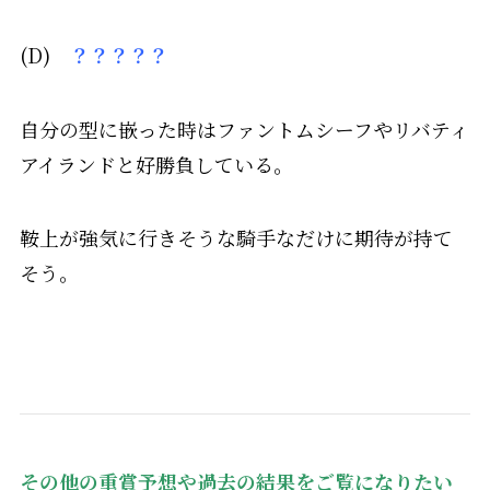
(D)
？？？？？
自分の型に嵌った時はファントムシーフやリバティ
アイランドと好勝負している。
鞍上が強気に行きそうな騎手なだけに期待が持て
そう。
その他の重賞予想や過去の結果をご覧になりたい