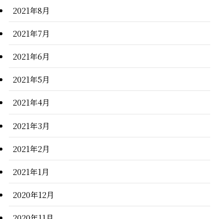
2021年8月
2021年7月
2021年6月
2021年5月
2021年4月
2021年3月
2021年2月
2021年1月
2020年12月
2020年11月