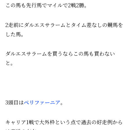
この馬も先行馬でマイルで2戦2勝。
2走前にダルエスサラームとタイム差なしの競馬を
した馬。
ダルエスサラームを買うならこの馬も買わない
と。
3頭目は
ペリファーニア
。
キャリア1戦で大外枠という点で過去の好走例から