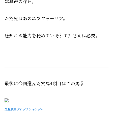
は真逆の存在。
ただ兄はあのエフフォーリア。
底知れぬ能力を秘めていそうで押さえは必要。
最後に今回選んだ穴馬4頭目はこの馬☟
最強競馬ブログランキングへ