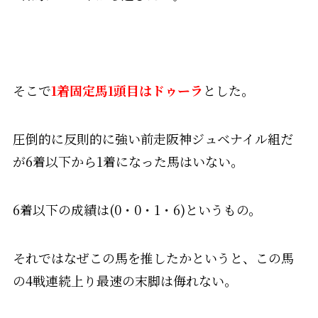
そこで
1着固定馬1頭目はドゥーラ
とした。
圧倒的に反則的に強い前走阪神ジュベナイル組だ
が6着以下から1着になった馬はいない。
6着以下の成績は(0・0・1・6)というもの。
それではなぜこの馬を推したかというと、この馬
の4戦連続上り最速の末脚は侮れない。