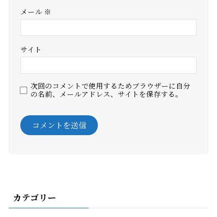
メール
※
サイト
次回のコメントで使用するためブラウザーに自分
の名前、メールアドレス、サイトを保存する。
カテゴリー