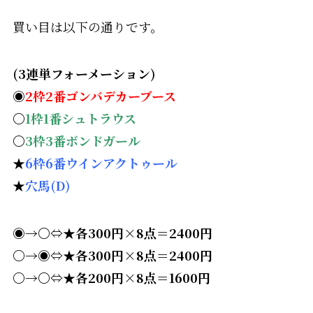
買い目は以下の通りです。
(3連単フォーメーション)
◉
2枠2番ゴンバデカーブース
〇
1枠1番シュトラウス
〇
3枠3番ボンドガール
★
6枠6番ウインアクトゥール
★
穴馬(D)
◉→〇⇔★各300円×8点＝2400円
〇→◉⇔★各300円×8点＝2400円
〇→〇⇔★各200円×8点＝1600円