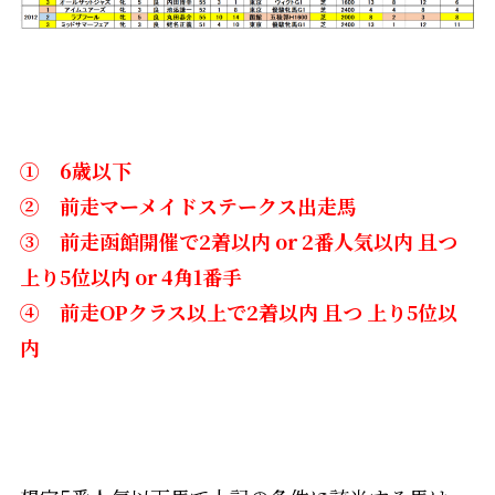
① 6歳以下
② 前走マーメイドステークス出走馬
③ 前走函館開催で2着以内 or 2番人気以内 且つ
上り5位以内 or 4角1番手
④ 前走OPクラス以上で2着以内 且つ 上り5位以
内