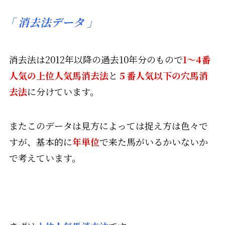
「
消去法データ 」
消去法は2012年以降の過去10年分のもので
1～4番
人気の
上位人気馬消去法
と
５番人気以下の
穴馬消
去法
に分けています。
またこのデータは見方によっては捉え方は色々で
すが、基本的に
年単位
で来た馬がいるかいないか
で考えています。