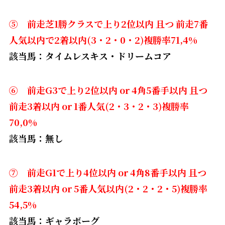
⑤ 前走芝1勝クラスで上り2位以内 且つ 前走7番
人気以内で2着以内(3・2・0・2)複勝率71,4%
該当馬：タイムレスキス・ドリームコア
⑥ 前走G3で上り2位以内 or 4角5番手以内 且つ
前走3着以内 or 1番人気(2・3・2・3)複勝率
70,0%
該当馬：無し
⑦ 前走G1で上り4位以内 or 4角8番手以内 且つ
前走3着以内 or 5番人気以内(2・2・2・5)複勝率
54,5%
該当馬：ギャラボーグ