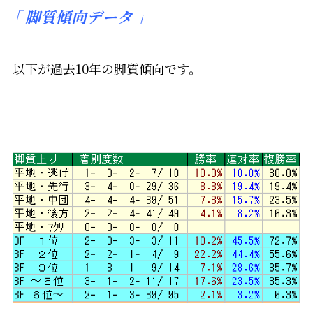
「
脚質傾向データ 」
以下が過去10年の脚質傾向です。