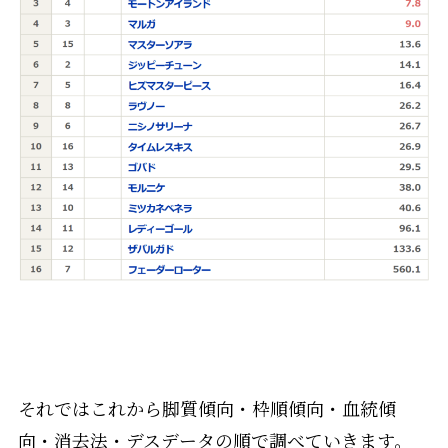
それではこれから脚質傾向・枠順傾向・血統傾
向・消去法・デスデータの順で調べていきます。