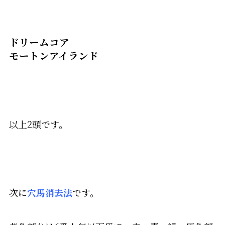
ドリームコア
モートンアイランド
以上2頭です。
次に
穴馬消去法
です。