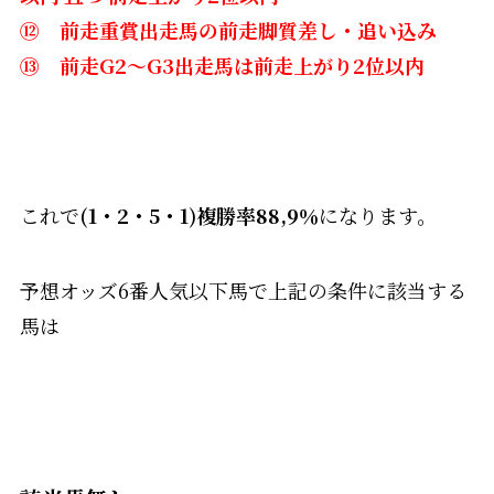
⑫ 前走重賞出走馬の前走脚質差し・追い込み
⑬ 前走G2～G3出走馬は前走上がり2位以内
これで
(1・2・5・1)複勝率88,9％
になります。
予想オッズ6番人気以下馬で上記の条件に該当する
馬は