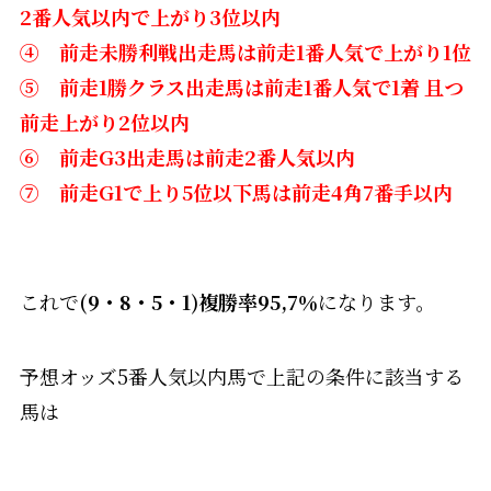
2番人気以内で上がり3位以内
④ 前走未勝利戦出走馬は前走1番人気で上がり1位
⑤ 前走1勝クラス出走馬は前走1番人気で1着 且つ
前走上がり2位以内
⑥ 前走G3出走馬は前走2番人気以内
⑦ 前走G1で上り5位以下馬は前走4角7番手以内
これで
(9・8・5・1)複勝率95,7％
になります。
予想オッズ5番人気以内馬で上記の条件に該当する
馬は