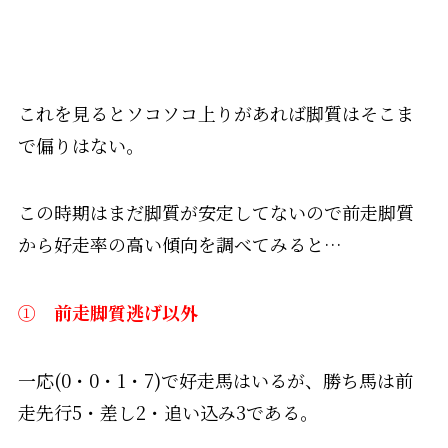
これを見るとソコソコ上りがあれば脚質はそこま
で偏りはない。
この時期はまだ脚質が安定してないので前走脚質
から好走率の高い傾向を調べてみると…
①
前走脚質逃げ以外
一応(0・0・1・7)で好走馬はいるが、勝ち馬は前
走先行5・差し2・追い込み3である。