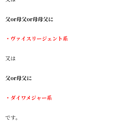
父or母父or母母父に
・ヴァイスリージェント系
又は
父or母父に
・ダイワメジャー系
です。