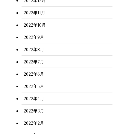
2022年12月
2022年11月
2022年10月
2022年9月
2022年8月
2022年7月
2022年6月
2022年5月
2022年4月
2022年3月
2022年2月