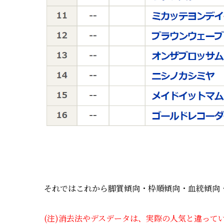
それではこれから脚質傾向・枠順傾向・血統傾向
(注)消去法やデスデータは、実際の人気と違って