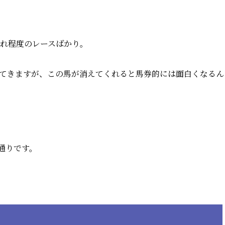
荒れ程度のレースばかり。
してきますが、この馬が消えてくれると馬券的には面白くなるん
の通りです。