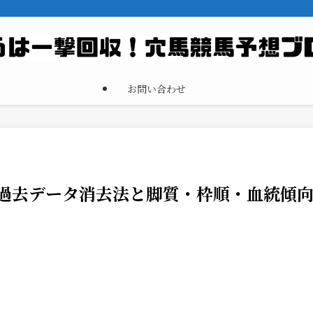
お問い合わせ
 過去データ消去法と脚質・枠順・血統傾