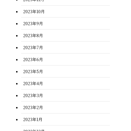
2023年10月
2023年9月
2023年8月
2023年7月
2023年6月
2023年5月
2023年4月
2023年3月
2023年2月
2023年1月