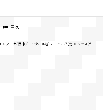
目次
モリアーナ(阪神ジュベナイル組) ハーパー(前走OPクラス以下