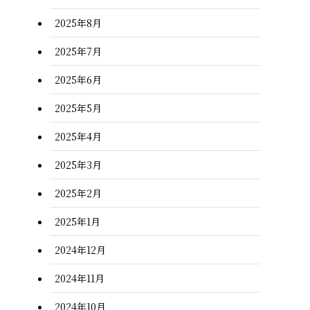
2025年8月
2025年7月
2025年6月
2025年5月
2025年4月
2025年3月
2025年2月
2025年1月
2024年12月
2024年11月
2024年10月