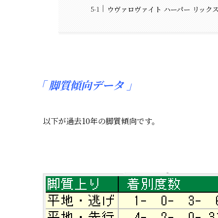
ウヴァロヴァイト ハーパー リック
「
脚質傾向データ 」
以下が過去10年の脚質傾向です。