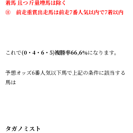
着馬 且つ 斤量増馬は除く
⑪ 前走重賞出走馬は前走7番人気以内で7着以内
これで
(0・4・6・5)複勝率66,6％
になります。
予想オッズ6番人気以下馬で上記の条件に該当する
馬は
タガノミスト