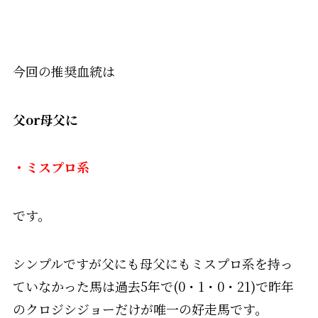
今回の推奨血統は
父or母父に
・ミスプロ系
です。
シンプルですが父にも母父にもミスプロ系を持っ
ていなかった馬は過去5年で(0・1・0・21)で昨年
のクロジシジョーだけが唯一の好走馬です。