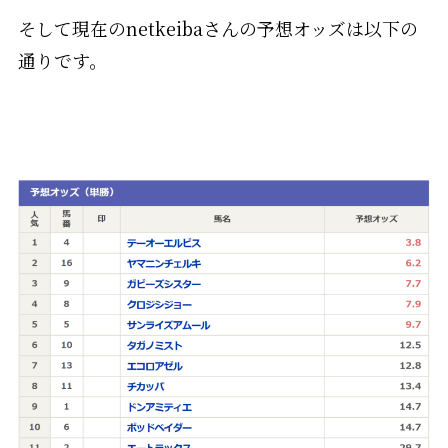
そして現在のnetkeibaさんの予想オッズは以下の
通りです。