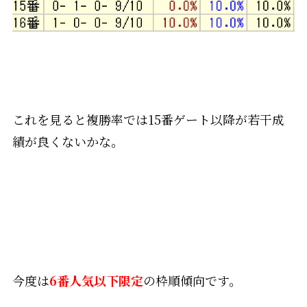
これを見ると複勝率では15番ゲート以降が若干成
績が良くないかな。
今度は
6番人気以下限定
の枠順傾向です。