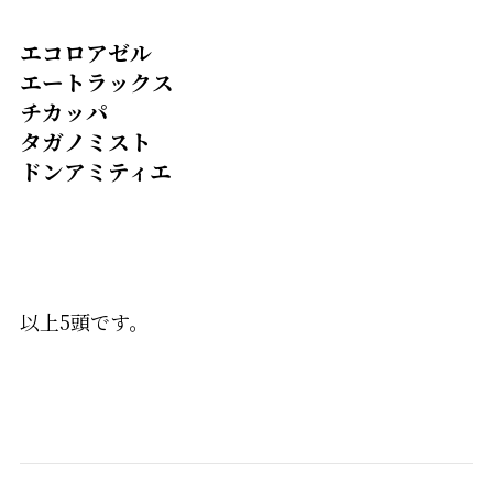
エコロアゼル
エートラックス
チカッパ
タガノミスト
ドンアミティエ
以上5頭です。