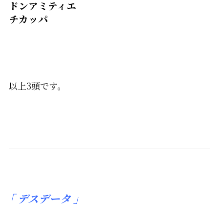
ドンアミティエ
チカッパ
以上3頭です。
「
デスデータ 」