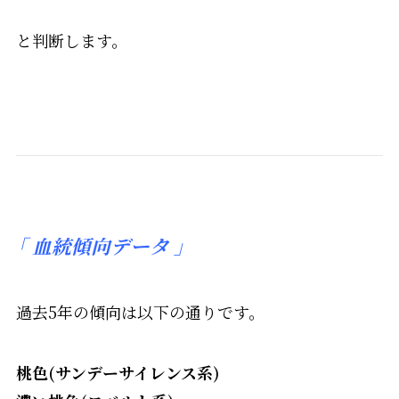
と判断します。
「
血統傾向データ 」
過去5年の傾向は以下の通りです。
桃色(サンデーサイレンス系)