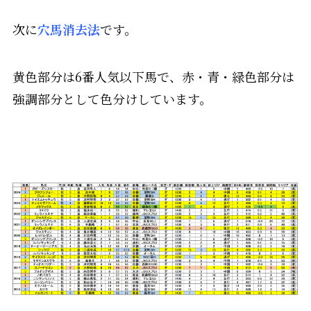
次に
穴馬消去法
です。
黄色部分は6番人気以下馬で、赤・青・緑色部分は
強調部分として色分けしています。