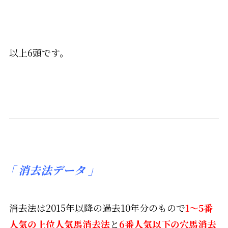
以上6頭です。
「
消去法データ 」
消去法は2015年以降の過去10年分のもので
1～5番
人気の
上位人気馬消去法
と
6番人気以下の
穴馬消去