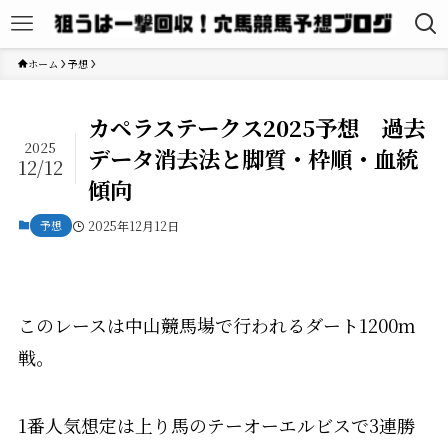
ホーム
予想
カペラステークス2025予想 過去
2025
データ消去法と脚質・枠順・血統
12/12
傾向
予想
2025年12月12日
このレースは中山競馬場で行われるダート1200m
戦。
1番人気想定は上り馬のテーオーエルビスで3連勝