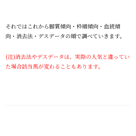
それではこれから脚質傾向・枠順傾向・血統傾
向・消去法・デスデータの順で調べていきます。
(注)消去法やデスデータは、実際の人気と違ってい
た場合該当馬が変わることもあります。