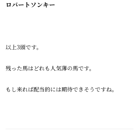
ロバートソンキー
以上3頭です。
残った馬はどれも人気薄の馬です。
もし来れば配当的には期待できそうですね。