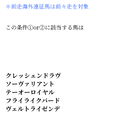
＊前走海外遠征馬は前々走を対象
この条件①or②に該当する馬は
クレッシェンドラヴ
ソーヴァリアント
テーオーロイヤル
フライライクバード
ヴェルトライゼンデ