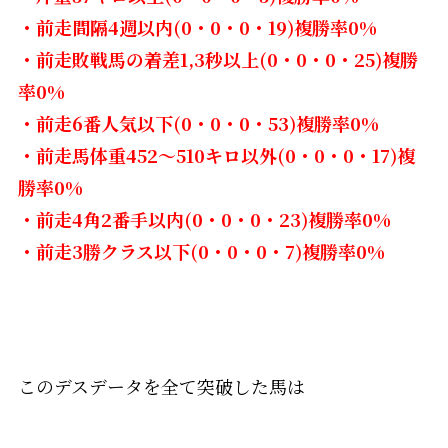
・前走間隔4週以内(0・0・0・19)複勝率0%
・前走敗戦馬の着差1,3秒以上(0・0・0・25)複勝
率0%
・前走6番人気以下(0・0・0・53)複勝率0%
・前走馬体重452～510キロ以外(0・0・0・17)複
勝率0%
・前走4角2番手以内(0・0・0・23)複勝率0%
・前走3勝クラス以下(0・0・0・7)複勝率0%
このデスデータを全て突破した馬は