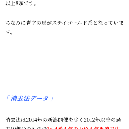
以上8頭です。
ちなみに青字の馬がステイゴールド系となっていま
す。
「
消去法データ 」
消去法は2014年の新潟開催を除く2012年以降の過
去10年分のもので
1～4番人気の
上位人気馬消去法