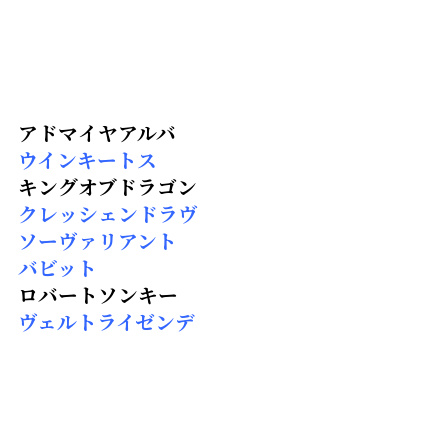
アドマイヤアルバ
ウインキートス
キングオブドラゴン
クレッシェンドラヴ
ソーヴァリアント
バビット
ロバートソンキー
ヴェルトライゼンデ