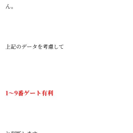
ん。
上記のデータを考慮して
1～9番ゲート有利