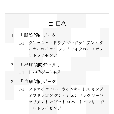
目次
「 脚質傾向データ 」
クレッシェンドラヴ ソーヴァリアント テ
ーオーロイヤル フライライクバード ヴェ
ルトライゼンデ
「 枠順傾向データ 」
1～9番ゲート有利
「 血統傾向データ 」
アドマイヤアルバ ウインキートス キング
オブドラゴン クレッシェンドラヴ ソーヴ
ァリアント バビット ロバートソンキー ヴ
ェルトライゼンデ