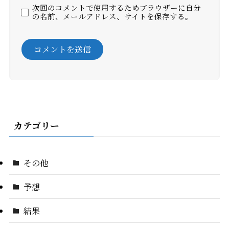
次回のコメントで使用するためブラウザーに自分
の名前、メールアドレス、サイトを保存する。
カテゴリー
その他
予想
結果