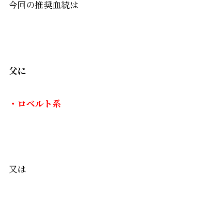
今回の推奨血統は
父に
・ロベルト系
又は