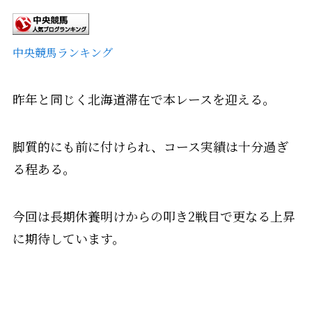
中央競馬ランキング
昨年と同じく北海道滞在で本レースを迎える。
脚質的にも前に付けられ、コース実績は十分過ぎ
る程ある。
今回は長期休養明けからの叩き2戦目で更なる上昇
に期待しています。