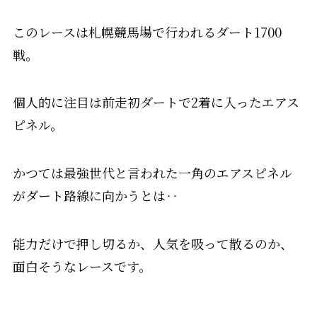
このレースは札幌競馬場で行われるダート1700
戦。
個人的に注目は前走初ダートで2着に入ったエアス
ピネル。
かつては最強世代と言われた一角のエアスピネル
がダート路線に向かうとは‥
能力だけで押し切るか、人気を吸って散るのか、
面白そうなレースです。