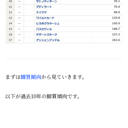
まずは
脚質傾向
から見ていきます。
以下が過去10年の脚質傾向です。