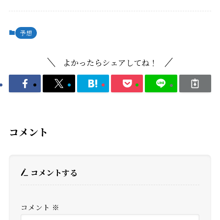
予想
よかったらシェアしてね！
コメント
コメントする
コメント
※