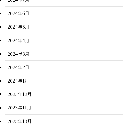
2024年6月
2024年5月
2024年4月
2024年3月
2024年2月
2024年1月
2023年12月
2023年11月
2023年10月