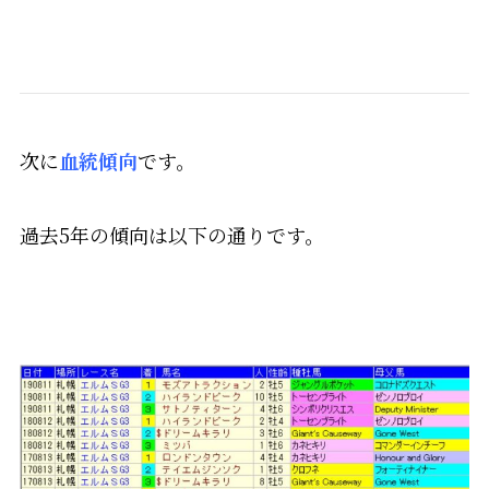
次に
血統傾向
です。
過去5年の傾向は以下の通りです。