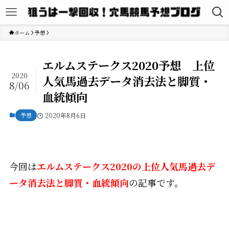
ホーム
予想
エルムステークス2020予想 上位
2020
人気馬過去データ消去法と脚質・
8/06
血統傾向
予想
2020年8月6日
今回は
エルムステークス2020の上位人気馬過去デ
ータ消去法と脚質・血統傾向
の記事です。