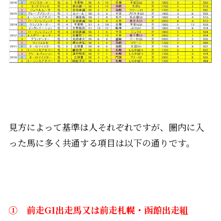
見方によって基準は人それぞれですが、圏内に入
った馬に多く共通する項目は以下の通りです。
① 前走G1出走馬又は前走札幌・函館出走組