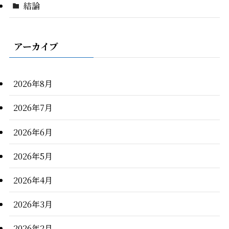
結論
アーカイブ
2026年8月
2026年7月
2026年6月
2026年5月
2026年4月
2026年3月
2026年2月