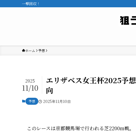
一撃回収！
ホーム
予想
エリザベス女王杯2025予
2025
11/10
向
予想
2025年11月10日
このレースは京都競馬場で行われる芝2200m戦。