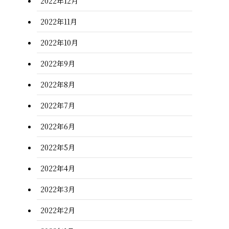
2022年12月
2022年11月
2022年10月
2022年9月
2022年8月
2022年7月
2022年6月
2022年5月
2022年4月
2022年3月
2022年2月