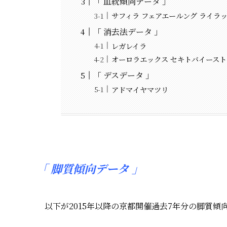
「 血統傾向データ 」
サフィラ フェアエールング ライラッ
「 消去法データ 」
レガレイラ
オーロラエックス セキトバイースト
「 デスデータ 」
アドマイヤマツリ
「
脚質傾向データ 」
以下が2015年以降の京都開催過去7年分の脚質傾