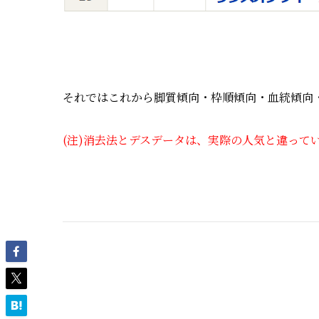
それではこれから脚質傾向・枠順傾向・血統傾向
(注)消去法とデスデータは、実際の人気と違って