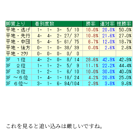
これを見ると追い込みは厳しいですね。