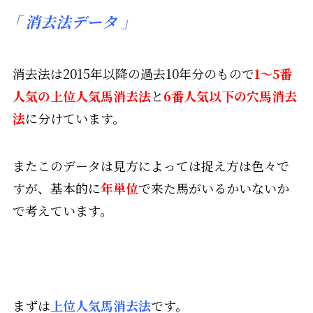
「
消去法データ 」
消去法は2015年以降の過去10年分のもので
1～5番
人気の
上位人気馬消去法
と
6番人気以下の
穴馬消去
法
に分けています。
またこのデータは見方によっては捉え方は色々で
すが、基本的に
年単位
で来た馬がいるかいないか
で考えています。
まずは
上位人気馬消去法
です。