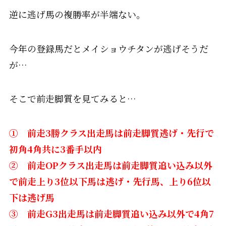
逆に逃げ馬の複勝率が半端ない。
今年の登録馬だとメイショウチタンが逃げそうだ
が…
そこで前走脚質を見てみると…
① 前走3勝クラス出走馬は前走脚質逃げ・先行で
初角4角共に3番手以内
② 前走OPクラス出走馬は前走脚質追い込み以外
で前走上り3位以下馬は逃げ・先行馬、上り6位以
下は逃げ馬
③ 前走G3出走馬は前走脚質追い込み以外で4角7