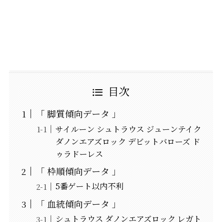
目次
「 脚質傾向データ 」
サイルーン シュトラウス ジューンテイク
ダノンエアズロック デビットバローズ ド
ゥラドーレス
「 枠順傾向データ 」
5番ゲート以内不利
「 血統傾向データ 」
シュトラウス ダノンエアズロック レガト