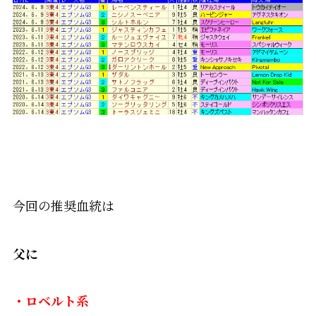
今回の推奨血統は
父に
・ロベルト系