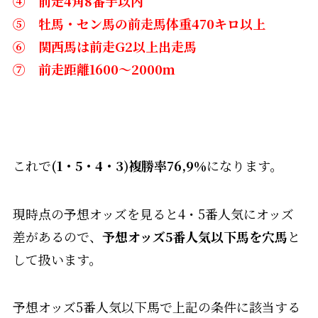
④ 前走4角8番手以内
⑤ 牡馬・セン馬の前走馬体重470キロ以上
⑥ 関西馬は前走G2以上出走馬
⑦ 前走距離1600～2000ｍ
これで
(1・5・4・3)複勝率76,9％
になります。
現時点の予想オッズを見ると4・5番人気にオッズ
差があるので、
予想オッズ5番人気以下馬を穴馬
と
して扱います。
予想オッズ5番人気以下馬で上記の条件に該当する