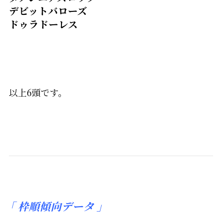
デビットバローズ
ドゥラドーレス
以上6頭です。
「
枠順傾向データ 」