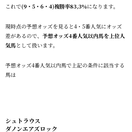
これで
(9・5・6・4)複勝率83,3％
になります。
現時点の予想オッズを見ると4・5番人気にオッズ
差があるので、
予想オッズ4番人気以内馬を上位人
気馬
として扱います。
予想オッズ4番人気以内馬で上記の条件に該当する
馬は
シュトラウス
ダノンエアズロック