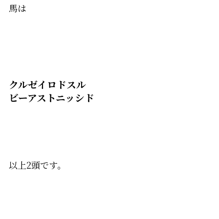
馬は
クルゼイロドスル
ビーアストニッシド
以上2頭です。