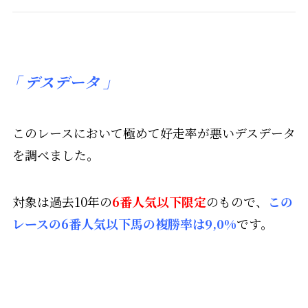
「
デスデータ 」
このレースにおいて極めて好走率が悪いデスデータ
を調べました。
対象は過去10年の
6番人気以下限定
のもので、
この
レースの6番人気以下馬の複勝率は9,0%
です。