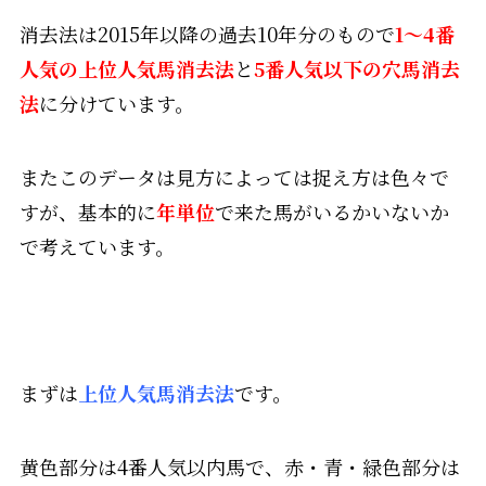
消去法は2015年以降の過去10年分のもので
1～4番
人気の
上位人気馬消去法
と
5番人気以下の
穴馬消去
法
に分けています。
またこのデータは見方によっては捉え方は色々で
すが、基本的に
年単位
で来た馬がいるかいないか
で考えています。
まずは
上位人気馬消去法
です。
黄色部分は4番人気以内馬で、赤・青・緑色部分は