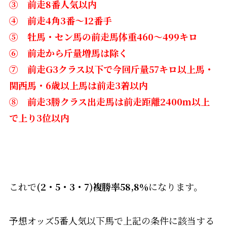
③ 前走8番人気以内
④ 前走4角3番～12番手
⑤ 牡馬・セン馬の前走馬体重460～499キロ
⑥ 前走から斤量増馬は除く
⑦ 前走G3クラス以下で今回斤量57キロ以上馬・
関西馬・6歳以上馬は前走3着以内
⑧ 前走3勝クラス出走馬は前走距離2400ｍ以上
で上り3位以内
これで
(2・5・3・7)複勝率58,8％
になります。
予想オッズ5番人気以下馬で上記の条件に該当する