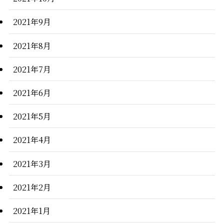
2021年9月
2021年8月
2021年7月
2021年6月
2021年5月
2021年4月
2021年3月
2021年2月
2021年1月