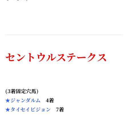
セントウルステークス
(3着固定穴馬)
★ジャンダルム
4着
★タイセイビジョン
7着