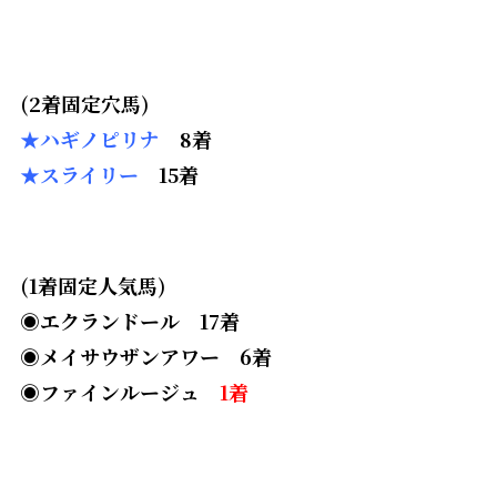
(2着固定穴馬)
★ハギノピリナ
8着
★スライリー
15着
(1着固定人気馬)
◉エクランドール 17着
◉メイサウザンアワー 6着
◉ファインルージュ
1着