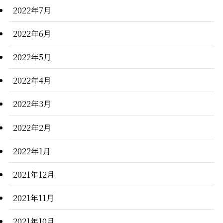
2022年7月
2022年6月
2022年5月
2022年4月
2022年3月
2022年2月
2022年1月
2021年12月
2021年11月
2021年10月