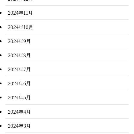
2024年11月
2024年10月
2024年9月
2024年8月
2024年7月
2024年6月
2024年5月
2024年4月
2024年3月