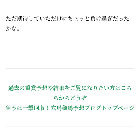
ただ期待していただけにちょっと負け過ぎだった
かな。
過去の重賞予想や結果をご覧になりたい方はこち
らからどうぞ
狙うは一撃回収！穴馬競馬予想ブログトップページ