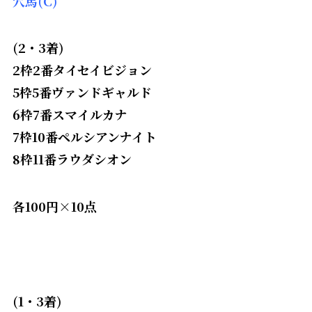
穴馬(C)
(2・3着)
2枠2番タイセイビジョン
5枠5番ヴァンドギャルド
6枠7番スマイルカナ
7枠10番ペルシアンナイト
8枠11番ラウダシオン
各100円×10点
(1・3着)