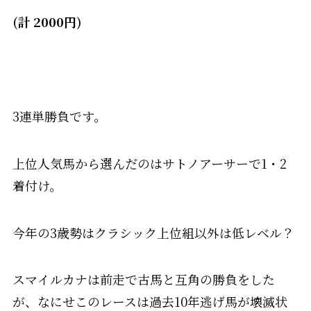
(計 2000円)
3連単勝負です。
上位人気馬から選んだのはサトノアーサーで1・2
着付け。
今年の3歳勢はクラシック上位組以外は低レベル？
スマイルカナは前走で古馬と互角の勝負をした
が、なにせこのレースは過去10年逃げ馬が壊滅状