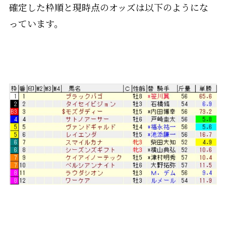
確定した枠順と現時点のオッズは以下のようにな
っています。