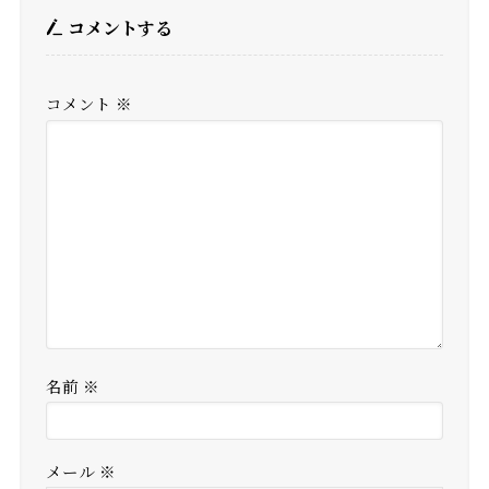
コメントする
コメント
※
名前
※
メール
※