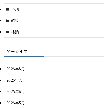
予想
結果
結論
アーカイブ
2026年8月
2026年7月
2026年6月
2026年5月