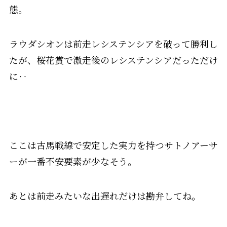
態。
ラウダシオンは前走レシステンシアを破って勝利し
たが、桜花賞で激走後のレシステンシアだっただけ
に‥
ここは古馬戦線で安定した実力を持つサトノアーサ
ーが一番不安要素が少なそう。
あとは前走みたいな出遅れだけは勘弁してね。