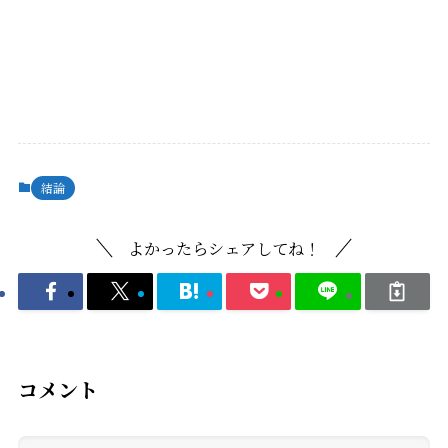
結論
よかったらシェアしてね！
コメント