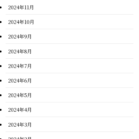
2024年11月
2024年10月
2024年9月
2024年8月
2024年7月
2024年6月
2024年5月
2024年4月
2024年3月
2024年2月