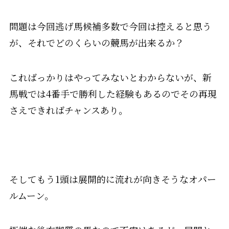
問題は今回逃げ馬候補多数で今回は控えると思う
が、それでどのくらいの競馬が出来るか？
こればっかりはやってみないとわからないが、新
馬戦では4番手で勝利した経験もあるのでその再現
さえできればチャンスあり。
そしてもう1頭は展開的に流れが向きそうなオパー
ルムーン。