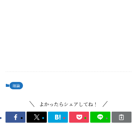
結論
よかったらシェアしてね！