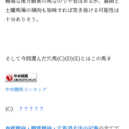
極端な後方脚質の馬なので不安はあるが、展開と
土曜馬場の傾向も加味すれば突き抜ける可能性は
十分ありそう。
そして今回選んだ穴馬(C)(D)(E)とはこの馬☟
中央競馬ランキング
(C)
？？？？？
血統傾向・脚質傾向・穴馬消去法の記事
の全てで