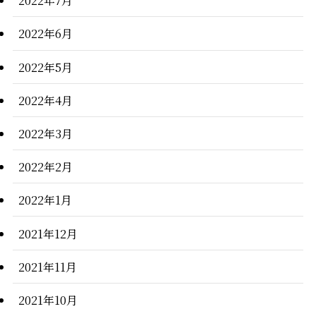
2022年7月
2022年6月
2022年5月
2022年4月
2022年3月
2022年2月
2022年1月
2021年12月
2021年11月
2021年10月