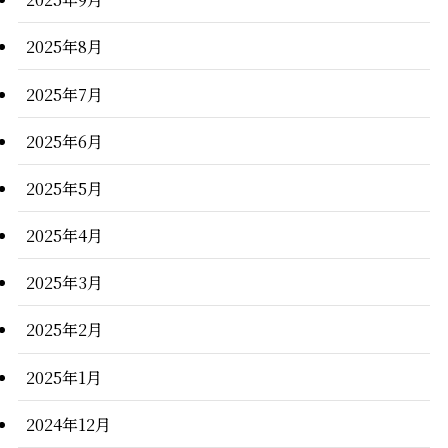
2025年8月
2025年7月
2025年6月
2025年5月
2025年4月
2025年3月
2025年2月
2025年1月
2024年12月