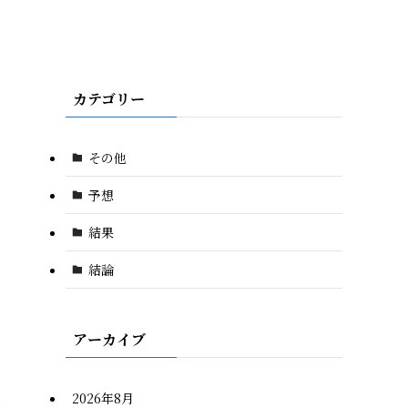
カテゴリー
その他
予想
結果
結論
アーカイブ
2026年8月