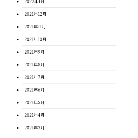
2022年1月
2021年12月
2021年11月
2021年10月
2021年9月
2021年8月
2021年7月
2021年6月
2021年5月
2021年4月
2021年3月