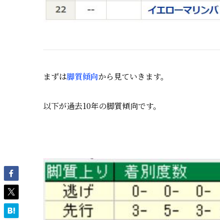
まずは
脚質傾向
から見ていきます。
以下が過去10年の脚質傾向です。