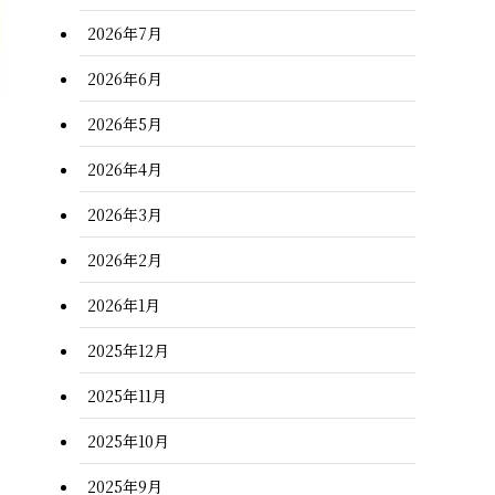
2026年7月
2026年6月
2026年5月
2026年4月
2026年3月
2026年2月
2026年1月
2025年12月
2025年11月
2025年10月
2025年9月