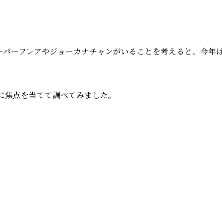
ーパーフレアやジョーカナチャンがいることを考えると、今年
頭に焦点を当てて調べてみました。