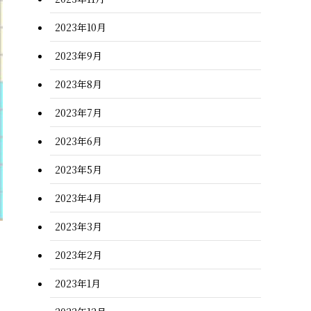
2023年10月
2023年9月
2023年8月
2023年7月
2023年6月
2023年5月
2023年4月
2023年3月
2023年2月
2023年1月