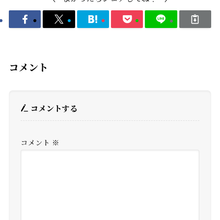
コメント
コメントする
コメント
※