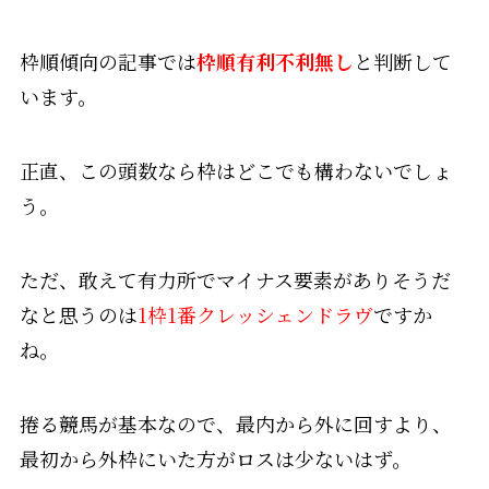
枠順傾向の記事では
枠順有利不利無し
と判断して
います。
正直、この頭数なら枠はどこでも構わないでしょ
う。
ただ、敢えて有力所でマイナス要素がありそうだ
なと思うのは
1枠1番クレッシェンドラヴ
ですか
ね。
捲る競馬が基本なので、最内から外に回すより、
最初から外枠にいた方がロスは少ないはず。