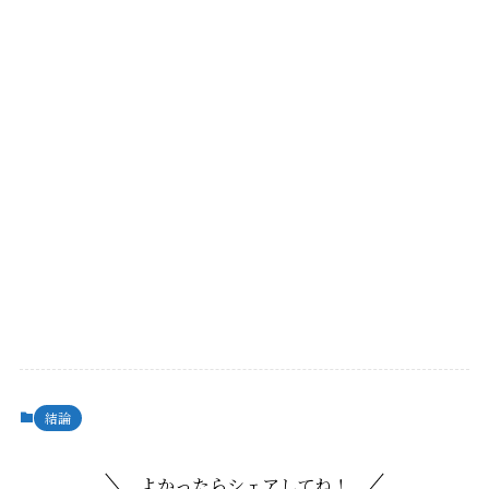
結論
よかったらシェアしてね！