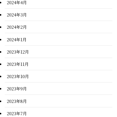
2024年4月
2024年3月
2024年2月
2024年1月
2023年12月
2023年11月
2023年10月
2023年9月
2023年8月
2023年7月