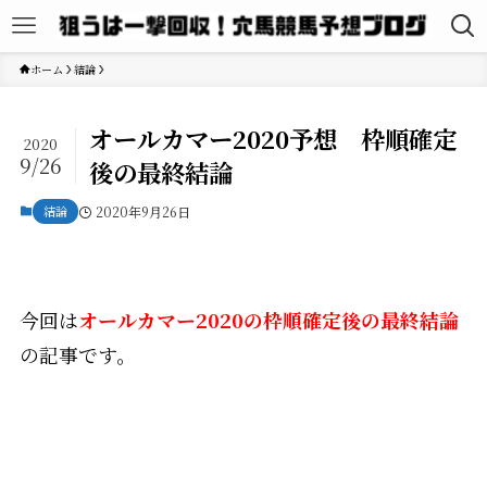
ホーム
結論
オールカマー2020予想 枠順確定
2020
9/26
後の最終結論
結論
2020年9月26日
今回は
オールカマー2020の枠順確定後の最終結論
の記事です。