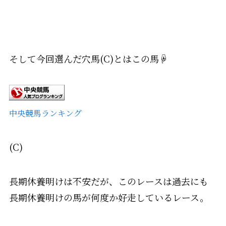
そして今回選んだ穴馬(C)とはこの馬☟
中央競馬ランキング
(C)
長期休養明けは不安だが、このレースは過去にも
長期休養明けの馬が何度か好走しているレース。