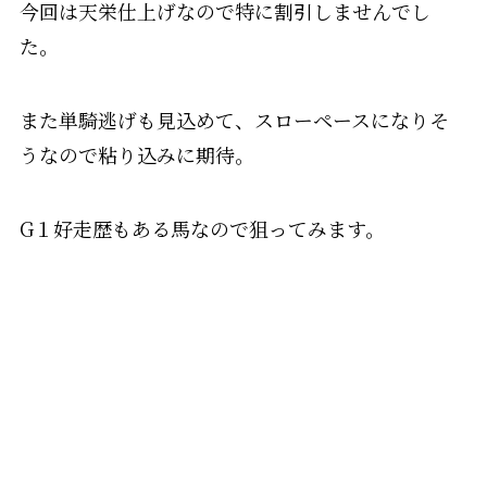
今回は天栄仕上げなので特に割引しませんでし
た。
また単騎逃げも見込めて、スローペースになりそ
うなので粘り込みに期待。
G１好走歴もある馬なので狙ってみます。