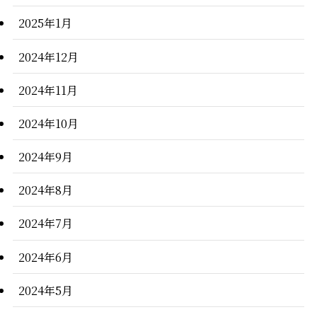
2025年1月
2024年12月
2024年11月
2024年10月
2024年9月
2024年8月
2024年7月
2024年6月
2024年5月